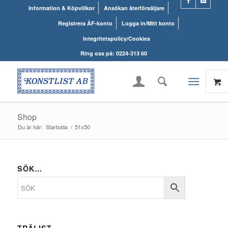
Information & Köpvillkor
Ansökan återförsäljare
Registrera ÅF-konto
Logga in/Mitt konto
Integritetspolicy/Cookies
Ring oss på: 0224-313 60
Shop
Du är här:
Startsida
/
51x50
SÖK…