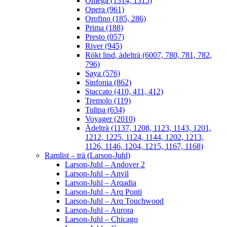
Omega (1314, 1315)
Opera (961)
Orofino (185, 286)
Prima (188)
Presto (057)
River (945)
Rökt lind, ädelträ (6007, 780, 781, 782,
796)
Saya (576)
Sinfonia (862)
Staccato (410, 411, 412)
Tremolo (119)
Tulipa (634)
Voyager (2010)
Ädelträ (1137, 1208, 1123, 1143, 1201,
1212, 1225, 1124, 1144, 1202, 1213,
1126, 1146, 1204, 1215, 1167, 1168)
Ramlist – trä (Larson-Juhl)
Larson-Juhl – Andover 2
Larson-Juhl – Anvil
Larson-Juhl – Arqadia
Larson-Juhl – Arq Ponti
Larson-Juhl – Arq Touchwood
Larson-Juhl – Aurora
Larson-Juhl – Chicago