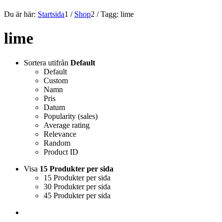
Du är här:
Startsida
1
/
Shop
2
/
Tagg: lime
lime
Sortera utifrån
Default
Default
Custom
Namn
Pris
Datum
Popularity (sales)
Average rating
Relevance
Random
Product ID
Visa
15 Produkter per sida
15 Produkter per sida
30 Produkter per sida
45 Produkter per sida