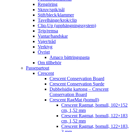
Rengöring
Skruv/spik/nål
Stift/bleck/klammer
Tavelhänge/krok/clip
Cliq-Up (upphängningssystem)
Tejp/remsa
Vantar/handskar
Vajer/tråd
Verktyg
Övrigt
Amaco bättringspasta
Om tillbehör
Passepartout
Crescent
Crescent Conservation Board
Crescent Conservation Suede
Dubbelsidig kartong – Crescent
Conservation Board
Crescent RagMat (bomull)
Crescent Ragmat, bomull, 102×152
cm, 1,52 mm
Crescent Ragmat, bomull, 122×183
cm, 1,52 mm
Crescent Ragmat, bomull, 122×183,
3 mm