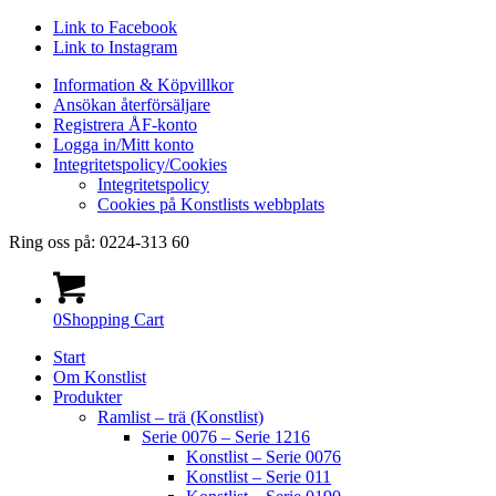
Link to Facebook
Link to Instagram
Information & Köpvillkor
Ansökan återförsäljare
Registrera ÅF-konto
Logga in/Mitt konto
Integritetspolicy/Cookies
Integritetspolicy
Cookies på Konstlists webbplats
Ring oss på: 0224-313 60
0
Shopping Cart
Start
Om Konstlist
Produkter
Ramlist – trä (Konstlist)
Serie 0076 – Serie 1216
Konstlist – Serie 0076
Konstlist – Serie 011