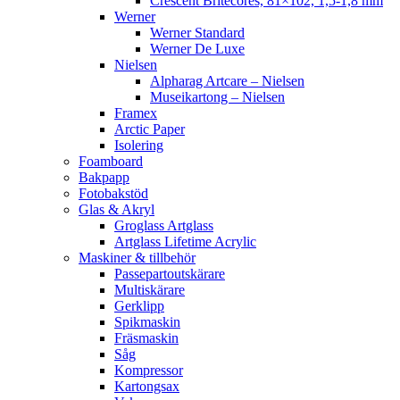
Crescent Britecores, 81×102, 1,5-1,8 mm
Werner
Werner Standard
Werner De Luxe
Nielsen
Alpharag Artcare – Nielsen
Museikartong – Nielsen
Framex
Arctic Paper
Isolering
Foamboard
Bakpapp
Fotobakstöd
Glas & Akryl
Groglass Artglass
Artglass Lifetime Acrylic
Maskiner & tillbehör
Passepartoutskärare
Multiskärare
Gerklipp
Spikmaskin
Fräsmaskin
Såg
Kompressor
Kartongsax