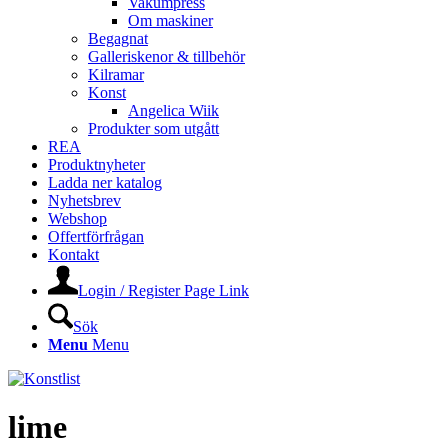
Vakumpress
Om maskiner
Begagnat
Galleriskenor & tillbehör
Kilramar
Konst
Angelica Wiik
Produkter som utgått
REA
Produktnyheter
Ladda ner katalog
Nyhetsbrev
Webshop
Offertförfrågan
Kontakt
Login / Register Page Link
Sök
Menu
Menu
lime