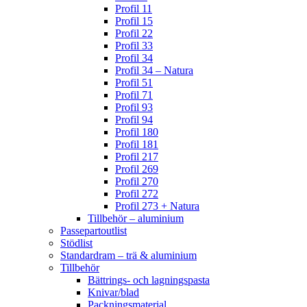
Profil 11
Profil 15
Profil 22
Profil 33
Profil 34
Profil 34 – Natura
Profil 51
Profil 71
Profil 93
Profil 94
Profil 180
Profil 181
Profil 217
Profil 269
Profil 270
Profil 272
Profil 273 + Natura
Tillbehör – aluminium
Passepartoutlist
Stödlist
Standardram – trä & aluminium
Tillbehör
Bättrings- och lagningspasta
Knivar/blad
Packningsmaterial