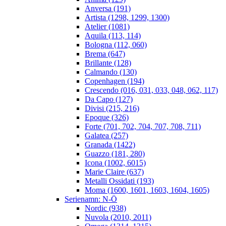
Anversa (191)
Artista (1298, 1299, 1300)
Atelier (1081)
Aquila (113, 114)
Bologna (112, 060)
Brema (647)
Brillante (128)
Calmando (130)
Copenhagen (194)
Crescendo (016, 031, 033, 048, 062, 117)
Da Capo (127)
Divisi (215, 216)
Epoque (326)
Forte (701, 702, 704, 707, 708, 711)
Galatea (257)
Granada (1422)
Guazzo (181, 280)
Icona (1002, 6015)
Marie Claire (637)
Metalli Ossidati (193)
Moma (1600, 1601, 1603, 1604, 1605)
Serienamn: N-Ö
Nordic (938)
Nuvola (2010, 2011)