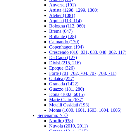
Anversa (191)
Artista (1298, 1299, 1300)
Atelier (1081)
Aquila (113, 114)
Bologna (112, 060)
Brema (647)
Brillante (128)
Calmando (130)
Copenhagen (194)
Crescendo (016, 031, 033, 048, 062, 117)
Da Capo (127)
Divisi (215, 216)
Epoque (326)
Forte (701, 702, 704, 707, 708, 711)
Galatea (257)
Granada (1422)
Guazzo (181, 280)
Icona (1002, 6015)
Marie Claire (637)
Metalli Ossidati (193)
Moma (1600, 1601, 1603, 1604, 1605)
Serienamn: N-Ö
Nordic (938)
Nuvola (2010, 2011)