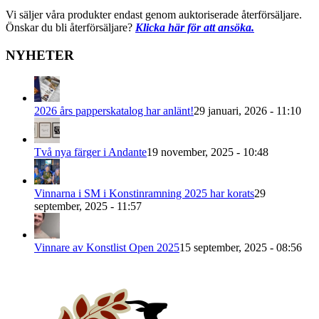
Vi säljer våra produkter endast genom auktoriserade återförsäljare.
Önskar du bli återförsäljare?
Klicka här för att ansöka.
NYHETER
2026 års papperskatalog har anlänt!
29 januari, 2026 - 11:10
Två nya färger i Andante
19 november, 2025 - 10:48
Vinnarna i SM i Konstinramning 2025 har korats
29
september, 2025 - 11:57
Vinnare av Konstlist Open 2025
15 september, 2025 - 08:56