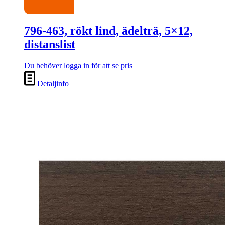
796-463, rökt lind, ädelträ, 5×12,
distanslist
Du behöver logga in för att se pris
Detaljinfo