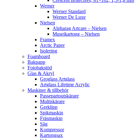
Crescent Britecores, 81×102, 1,5-1,8 mm
Werner
Werner Standard
Werner De Luxe
Nielsen
Alpharag Artcare – Nielsen
Museikartong – Nielsen
Framex
Arctic Paper
Isolering
Foamboard
Bakpapp
Fotobakstöd
Glas & Akryl
Groglass Artglass
Artglass Lifetime Acrylic
Maskiner & tillbehör
Passepartoutskärare
Multiskärare
Gerklipp
Spikmaskin
Fräsmaskin
Såg
Kompressor
Kartongsax