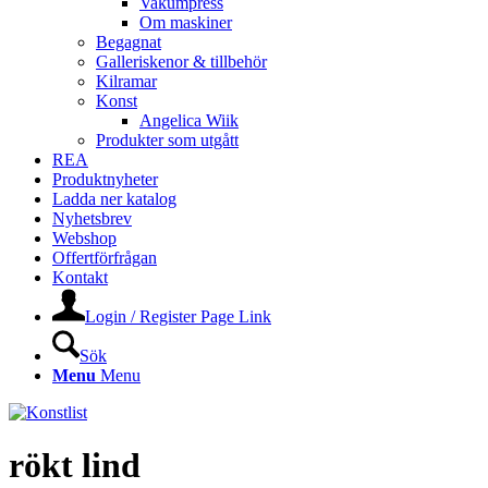
Vakumpress
Om maskiner
Begagnat
Galleriskenor & tillbehör
Kilramar
Konst
Angelica Wiik
Produkter som utgått
REA
Produktnyheter
Ladda ner katalog
Nyhetsbrev
Webshop
Offertförfrågan
Kontakt
Login / Register Page Link
Sök
Menu
Menu
rökt lind