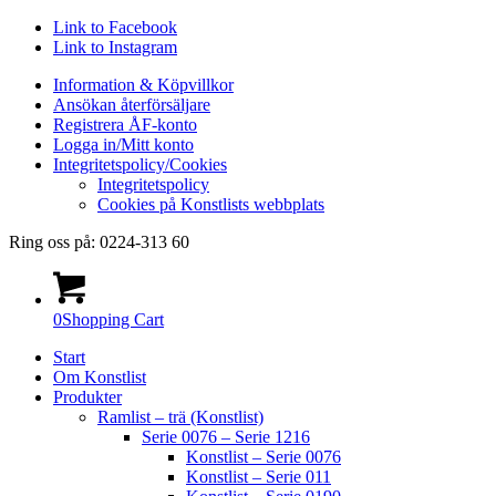
Link to Facebook
Link to Instagram
Information & Köpvillkor
Ansökan återförsäljare
Registrera ÅF-konto
Logga in/Mitt konto
Integritetspolicy/Cookies
Integritetspolicy
Cookies på Konstlists webbplats
Ring oss på: 0224-313 60
0
Shopping Cart
Start
Om Konstlist
Produkter
Ramlist – trä (Konstlist)
Serie 0076 – Serie 1216
Konstlist – Serie 0076
Konstlist – Serie 011