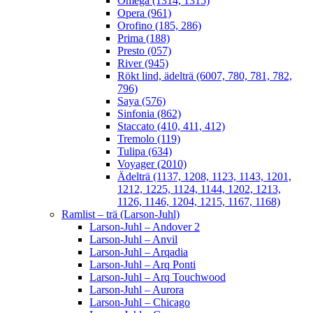
Omega (1314, 1315)
Opera (961)
Orofino (185, 286)
Prima (188)
Presto (057)
River (945)
Rökt lind, ädelträ (6007, 780, 781, 782,
796)
Saya (576)
Sinfonia (862)
Staccato (410, 411, 412)
Tremolo (119)
Tulipa (634)
Voyager (2010)
Ädelträ (1137, 1208, 1123, 1143, 1201,
1212, 1225, 1124, 1144, 1202, 1213,
1126, 1146, 1204, 1215, 1167, 1168)
Ramlist – trä (Larson-Juhl)
Larson-Juhl – Andover 2
Larson-Juhl – Anvil
Larson-Juhl – Arqadia
Larson-Juhl – Arq Ponti
Larson-Juhl – Arq Touchwood
Larson-Juhl – Aurora
Larson-Juhl – Chicago