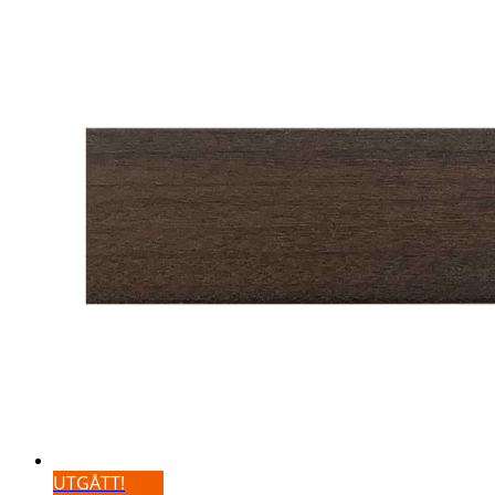
UTGÅTT!