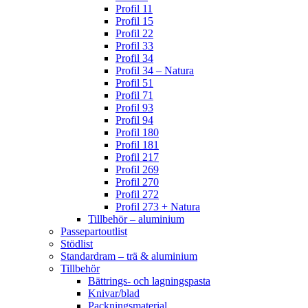
Profil 11
Profil 15
Profil 22
Profil 33
Profil 34
Profil 34 – Natura
Profil 51
Profil 71
Profil 93
Profil 94
Profil 180
Profil 181
Profil 217
Profil 269
Profil 270
Profil 272
Profil 273 + Natura
Tillbehör – aluminium
Passepartoutlist
Stödlist
Standardram – trä & aluminium
Tillbehör
Bättrings- och lagningspasta
Knivar/blad
Packningsmaterial