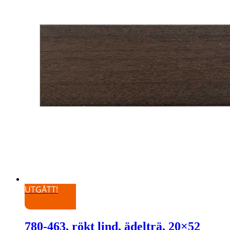
UTGÅTT!
780-463, rökt lind, ädelträ, 20×52