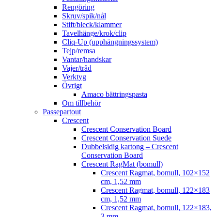
Rengöring
Skruv/spik/nål
Stift/bleck/klammer
Tavelhänge/krok/clip
Cliq-Up (upphängningssystem)
Tejp/remsa
Vantar/handskar
Vajer/tråd
Verktyg
Övrigt
Amaco bättringspasta
Om tillbehör
Passepartout
Crescent
Crescent Conservation Board
Crescent Conservation Suede
Dubbelsidig kartong – Crescent
Conservation Board
Crescent RagMat (bomull)
Crescent Ragmat, bomull, 102×152
cm, 1,52 mm
Crescent Ragmat, bomull, 122×183
cm, 1,52 mm
Crescent Ragmat, bomull, 122×183,
3 mm