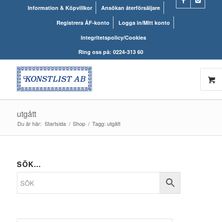
Information & Köpvillkor
Ansökan återförsäljare
Registrera ÅF-konto
Logga in/Mitt konto
Integritetspolicy/Cookies
Ring oss på: 0224-313 60
utgått
Du är här:
Startsida
/
Shop
/
Tagg: utgått
SÖK…