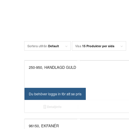
Sortera utifrån
Visa
Default
15 Produkter per sida
250-950, HANDLAGD GULD
UTGÅTT!
Du behöver logga in för att se pris
Detaljinfo
96150, EKFANÉR
UTGÅTT!