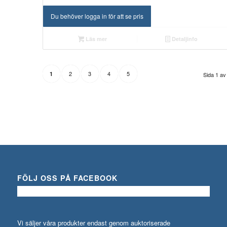
Du behöver logga in för att se pris
Läs mer
Detaljinfo
2
3
4
5
1
Sida 1 av
FÖLJ OSS PÅ FACEBOOK
Vi säljer våra produkter endast genom auktoriserade