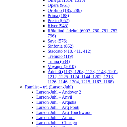
Omega (1314, 1315)
Opera (961)
Orofino (185, 286)
Prima (188)
Presto (057)
River (945)
Rökt lind, ädelträ (6007, 780, 781, 782,
796)
Saya (576)
Sinfonia (862)
Staccato (410, 411, 412)
Tremolo (119)
Tulipa (634)
Voyager (2010)
Ädelträ (1137, 1208, 1123, 1143, 1201,
1212, 1225, 1124, 1144, 1202, 1213,
1126, 1146, 1204, 1215, 1167, 1168)
Ramlist – trä (Larson-Juhl)
Larson-Juhl – Andover 2
Larson-Juhl – Anvil
Larson-Juhl – Arqadia
Larson-Juhl – Arq Ponti
Larson-Juhl – Arq Touchwood
Larson-Juhl – Aurora
Larson-Juhl – Chicago