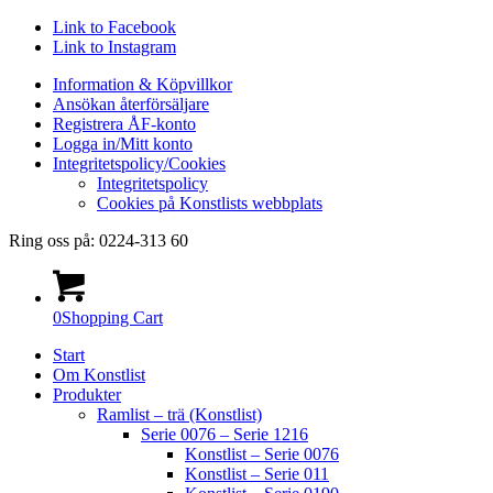
Link to Facebook
Link to Instagram
Information & Köpvillkor
Ansökan återförsäljare
Registrera ÅF-konto
Logga in/Mitt konto
Integritetspolicy/Cookies
Integritetspolicy
Cookies på Konstlists webbplats
Ring oss på: 0224-313 60
0
Shopping Cart
Start
Om Konstlist
Produkter
Ramlist – trä (Konstlist)
Serie 0076 – Serie 1216
Konstlist – Serie 0076
Konstlist – Serie 011