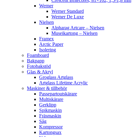
Crescent Britecores, 81×102, 1,5-1,8 mm
Werner
Werner Standard
Werner De Luxe
Nielsen
Alpharag Artcare – Nielsen
Museikartong – Nielsen
Framex
Arctic Paper
Isolering
Foamboard
Bakpapp
Fotobakstöd
Glas & Akryl
Groglass Artglass
Artglass Lifetime Acrylic
Maskiner & tillbehör
Passepartoutskärare
Multiskärare
Gerklipp
Spikmaskin
Fräsmaskin
Såg
Kompressor
Kartongsax