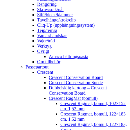
Rengöring
Skruv/spik/nål
Stift/bleck/klammer
Tavelhänge/krok/clip
Cliq-Up (upphängningssystem)
Tejp/remsa
Vantar/handskar
Vajer/tråd
Verktyg
Övrigt
Amaco bättringspasta
Om tillbehör
Passepartout
Crescent
Crescent Conservation Board
Crescent Conservation Suede
Dubbelsidig kartong – Crescent
Conservation Board
Crescent RagMat (bomull)
Crescent Ragmat, bomull, 102×152
cm, 1,52 mm
Crescent Ragmat, bomull, 122×183
cm, 1,52 mm
Crescent Ragmat, bomull, 122×183,
3 mm