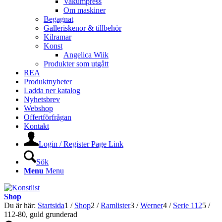
Vakumpress
Om maskiner
Begagnat
Galleriskenor & tillbehör
Kilramar
Konst
Angelica Wiik
Produkter som utgått
REA
Produktnyheter
Ladda ner katalog
Nyhetsbrev
Webshop
Offertförfrågan
Kontakt
Login / Register Page Link
Sök
Menu
Menu
Shop
Du är här:
Startsida
1
/
Shop
2
/
Ramlister
3
/
Werner
4
/
Serie 112
5
/
112-80, guld grunderad