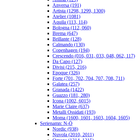
Anversa (191)
Artista (1298, 1299, 1300)
Atelier (1081)
Aquila (113, 114)
Bologna (112, 060)
Brema (647)
Brillante (128)
Calmando (130)
Copenhagen (194)
Crescendo (016, 031, 033, 048, 062, 117)
Da Capo (127)
Divisi (215, 216)
Epoque (326)
Forte (701, 702, 704, 707, 708, 711)
Galatea (257)
Granada (1422)
Guazzo (181, 280)
Icona (1002, 6015)
Marie Claire (637)
Metalli Ossidati (193)
Moma (1600, 1601, 1603, 1604, 1605)
Serienamn: N-Ö
Nordic (938)
Nuvola (2010, 2011)