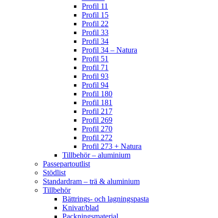
Profil 11
Profil 15
Profil 22
Profil 33
Profil 34
Profil 34 – Natura
Profil 51
Profil 71
Profil 93
Profil 94
Profil 180
Profil 181
Profil 217
Profil 269
Profil 270
Profil 272
Profil 273 + Natura
Tillbehör – aluminium
Passepartoutlist
Stödlist
Standardram – trä & aluminium
Tillbehör
Bättrings- och lagningspasta
Knivar/blad
Packningsmaterial