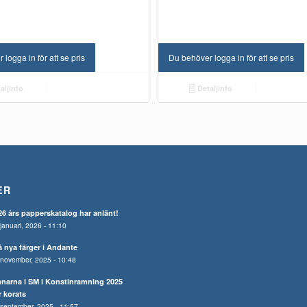
logga in för att se pris
Du behöver logga in för att se pris
aljinfo
Detaljinfo
ER
26 års papperskatalog har anlänt!
januari, 2026 - 11:10
å nya färger i Andante
november, 2025 - 10:48
nnarna i SM i Konstinramning 2025
r korats
september, 2025 - 11:57