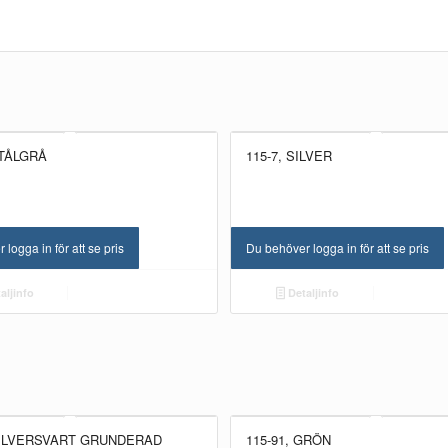
STÅLGRÅ
115-7, SILVER
logga in för att se pris
Du behöver logga in för att se pris
aljinfo
Detaljinfo
 SILVERSVART GRUNDERAD
115-91, GRÖN