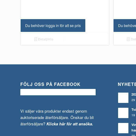
Du behöver logga in för att se pris
Du behöver 
Detaljinfo
Det
FÖLJ OSS PÅ FACEBOOK
NYHET
20
29 
Tv
Vi säljer våra produkter endast genom
19 
auktoriserade återförsäljare. Önskar du bli
återförsäljare?
Klicka här för att ansöka.
Vi
ha
29 