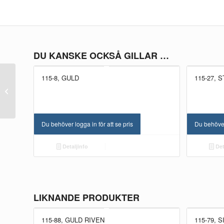
DU KANSKE OCKSÅ GILLAR …
115-8, GULD
115-27, 
115-91, grön
Du behöver logga in för att se pris
Du behöver 
Detaljinfo
Det
LIKNANDE PRODUKTER
115-88, GULD RIVEN
115-79,