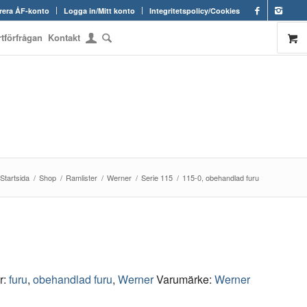
rera ÅF-konto
Logga in/Mitt konto
Integritetspolicy/Cookies
rtförfrågan
Kontakt
Startsida
/
Shop
/
Ramlister
/
Werner
/
Serie 115
/
115-0, obehandlad furu
er:
furu
,
obehandlad furu
,
Werner
Varumärke:
Werner