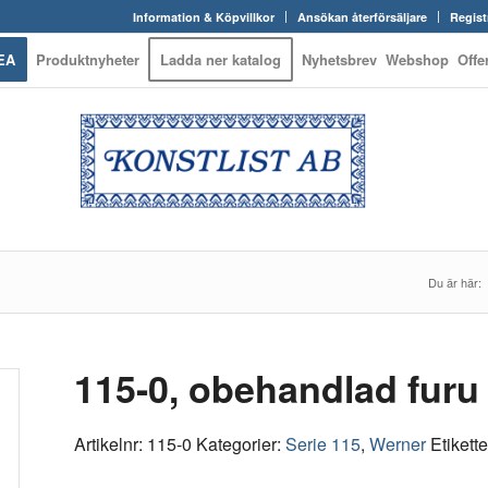
Information & Köpvillkor
Ansökan återförsäljare
Regist
EA
Produktnyheter
Ladda ner katalog
Nyhetsbrev
Webshop
Offe
Du är här:
115-0, obehandlad furu
Artikelnr:
115-0
Kategorier:
Serie 115
,
Werner
Etikett