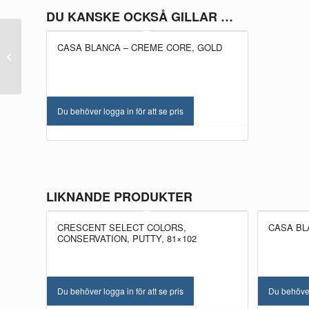
DU KANSKE OCKSÅ GILLAR …
UTGÅTT!
CASA BLANCA – CREME CORE, GOLD
Casa Blanca – Creme
Core, Black
Du behöver logga in för att se pris
LIKNANDE PRODUKTER
CRESCENT SELECT COLORS,
CASA BL
CONSERVATION, PUTTY, 81×102
Du behöver logga in för att se pris
Du behöver 