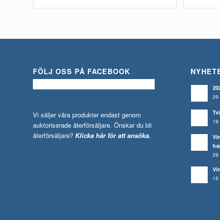
FÖLJ OSS PÅ FACEBOOK
NYHET
20
29 
Tv
Vi säljer våra produkter endast genom
19 
auktoriserade återförsäljare. Önskar du bli
återförsäljare?
Klicka här för att ansöka.
Vi
ha
29 
Vi
15 