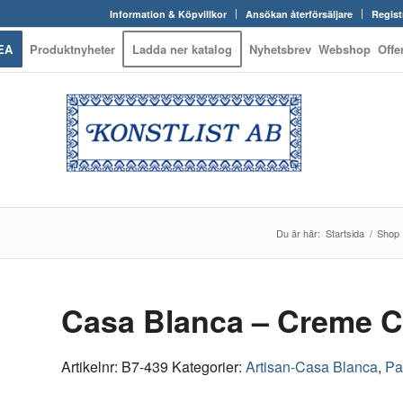
Information & Köpvillkor
Ansökan återförsäljare
Regist
EA
Produktnyheter
Ladda ner katalog
Nyhetsbrev
Webshop
Offe
Du är här:
Startsida
/
Shop
Casa Blanca – Creme Co
Artikelnr:
B7-439
Kategorier:
Artisan-Casa Blanca
,
Pa