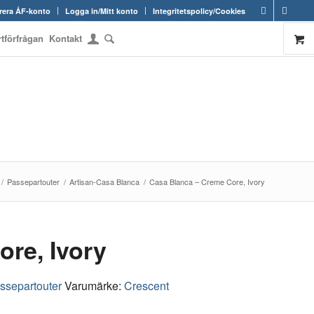
rera ÅF-konto
Logga in/Mitt konto
Integritetspolicy/Cookies
rtförfrågan
Kontakt
/
Passepartouter
/
Artisan-Casa Blanca
/
Casa Blanca – Creme Core, Ivory
re, Ivory
ssepartouter
Varumärke:
Crescent