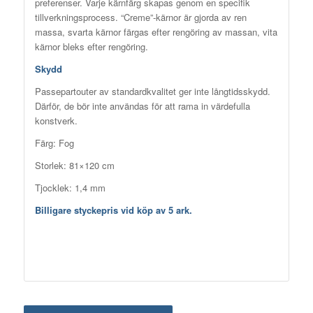
preferenser. Varje kärnfärg skapas genom en specifik
tillverkningsprocess. “Creme”-kärnor är gjorda av ren
massa, svarta kärnor färgas efter rengöring av massan, vita
kärnor bleks efter rengöring.
Skydd
Passepartouter av standardkvalitet ger inte långtidsskydd.
Därför, de bör inte användas för att rama in värdefulla
konstverk.
Färg: Fog
Storlek: 81×120 cm
Tjocklek: 1,4 mm
Billigare styckepris vid köp av 5 ark.