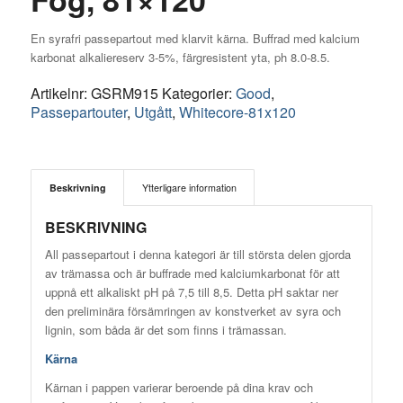
En syrafri passepartout med klarvit kärna. Buffrad med kalcium
karbonat alkaliereserv 3-5%, färgresistent yta, ph 8.0-8.5.
Artikelnr:
GSRM915
Kategorier:
Good
,
Passepartouter
,
Utgått
,
Whitecore-81x120
Beskrivning
Ytterligare information
BESKRIVNING
All passepartout i denna kategori är till största delen gjorda
av trämassa och är buffrade med kalciumkarbonat för att
uppnå ett alkaliskt pH på 7,5 till 8,5. Detta pH saktar ner
den preliminära försämringen av konstverket av syra och
lignin, som båda är det som finns i trämassan.
Kärna
Kärnan i pappen varierar beroende på dina krav och