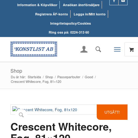
Information & Köpvillkor
Ansökan återförsäljare
Registrera ÅF-konto
Logga in/Mitt konto
Integritetspolicy/Cookies
Ring oss på: 0224-313 60
Shop
Du är här:
Startsida
/
Shop
/
Passepartouter
/
Good
/
Crescent Whitecore, Fog, 81×120
UTGÅTT!
Crescent Whitecore,
Fog, 81×120