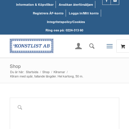
Information & Köpvillkor
Ansökan återförsäljare
Registrera ÅF-konto
Logga in/Mitt konto
Integritetspolicy/Cookies
Ring oss på: 0224-313 60
Shop
Du är här:
Startsida
/
Shop
/
Kilramar
/
Kilram med spår, fallande längder. Hel kartong, 50 m.