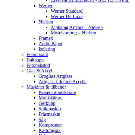
Crescent Britecores, 81×102, 1,5-1,8 mm
Werner
Werner Standard
Werner De Luxe
Nielsen
Alpharag Artcare – Nielsen
Museikartong – Nielsen
Framex
Arctic Paper
Isolering
Foamboard
Bakpapp
Fotobakstöd
Glas & Akryl
Groglass Artglass
Artglass Lifetime Acrylic
Maskiner & tillbehör
Passepartoutskärare
Multiskärare
Gerklipp
Spikmaskin
Fräsmaskin
Såg
Kompressor
Kartongsax