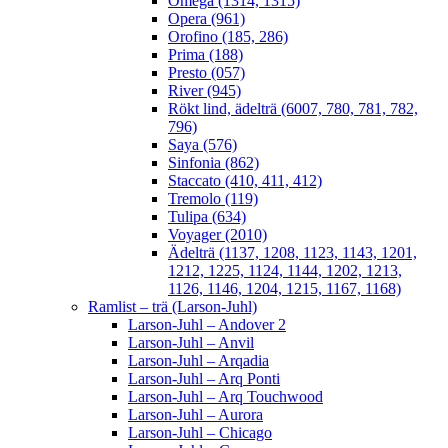
Omega (1314, 1315)
Opera (961)
Orofino (185, 286)
Prima (188)
Presto (057)
River (945)
Rökt lind, ädelträ (6007, 780, 781, 782,
796)
Saya (576)
Sinfonia (862)
Staccato (410, 411, 412)
Tremolo (119)
Tulipa (634)
Voyager (2010)
Ädelträ (1137, 1208, 1123, 1143, 1201,
1212, 1225, 1124, 1144, 1202, 1213,
1126, 1146, 1204, 1215, 1167, 1168)
Ramlist – trä (Larson-Juhl)
Larson-Juhl – Andover 2
Larson-Juhl – Anvil
Larson-Juhl – Arqadia
Larson-Juhl – Arq Ponti
Larson-Juhl – Arq Touchwood
Larson-Juhl – Aurora
Larson-Juhl – Chicago