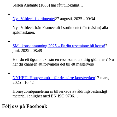
Serien Andante (1083) har fått tillökning…
Nya V-bleck i sortimentet
27 augusti, 2025 - 09:34
Nya V-bleck från Framecraft i sortimentet för (nästan) alla
spikmaskiner.
SM i konstinramning 2025 – låt ditt reseminne bli konst!
2
juni, 2025 - 08:49
Har du ett ögonblick från en resa som du aldrig glömmer? Nu
har du chansen att förvandla det till ett mästerverk!
NYHET! Honeycomb – för de större konstverken
17 mars,
2025 - 16:42
Honeycombpanelerna är tillverkade av åldringsbeständigt
material i enlighet med EN ISO 9706…
Följ oss på Facebook