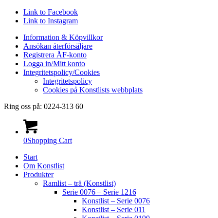
Link to Facebook
Link to Instagram
Information & Köpvillkor
Ansökan återförsäljare
Registrera ÅF-konto
Logga in/Mitt konto
Integritetspolicy/Cookies
Integritetspolicy
Cookies på Konstlists webbplats
Ring oss på: 0224-313 60
0
Shopping Cart
Start
Om Konstlist
Produkter
Ramlist – trä (Konstlist)
Serie 0076 – Serie 1216
Konstlist – Serie 0076
Konstlist – Serie 011