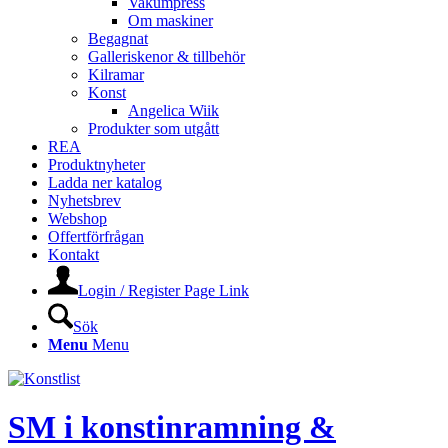
Vakumpress
Om maskiner
Begagnat
Galleriskenor & tillbehör
Kilramar
Konst
Angelica Wiik
Produkter som utgått
REA
Produktnyheter
Ladda ner katalog
Nyhetsbrev
Webshop
Offertförfrågan
Kontakt
Login / Register Page Link
Sök
Menu
Menu
SM i konstinramning &