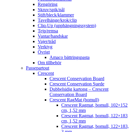
Rengöring
Skruv/spik/nål
Stift/bleck/klammer
Tavelhänge/krok/clip
Cliq-Up (upphängningssystem)
Tejp/remsa
Vantar/handskar
Vajer/tråd
Verktyg
Övrigt
Amaco bättringspasta
Om tillbehör
Passepartout
Crescent
Crescent Conservation Board
Crescent Conservation Suede
Dubbelsidig kartong – Crescent
Conservation Board
Crescent RagMat (bomull)
Crescent Ragmat, bomull, 102×152
cm, 1,52 mm
Crescent Ragmat, bomull, 122×183
cm, 1,52 mm
Crescent Ragmat, bomull, 122×183,
3 mm