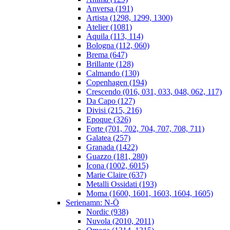
Anversa (191)
Artista (1298, 1299, 1300)
Atelier (1081)
Aquila (113, 114)
Bologna (112, 060)
Brema (647)
Brillante (128)
Calmando (130)
Copenhagen (194)
Crescendo (016, 031, 033, 048, 062, 117)
Da Capo (127)
Divisi (215, 216)
Epoque (326)
Forte (701, 702, 704, 707, 708, 711)
Galatea (257)
Granada (1422)
Guazzo (181, 280)
Icona (1002, 6015)
Marie Claire (637)
Metalli Ossidati (193)
Moma (1600, 1601, 1603, 1604, 1605)
Serienamn: N-Ö
Nordic (938)
Nuvola (2010, 2011)