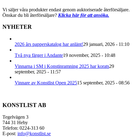
Vi säljer våra produkter endast genom auktoriserade återförsäljare.
Önskar du bli återförsäljare?
Klicka här för att ansöka.
NYHETER
2026 års papperskatalog har anlänt!
29 januari, 2026 - 11:10
Två nya färger i Andante
19 november, 2025 - 10:48
Vinnarna i SM i Konstinramning 2025 har korats
29
september, 2025 - 11:57
Vinnare av Konstlist Open 2025
15 september, 2025 - 08:56
KONSTLIST AB
Tegelvägen 3
744 31 Heby
Telefon: 0224-313 60
E-post:
info@konstlist.se