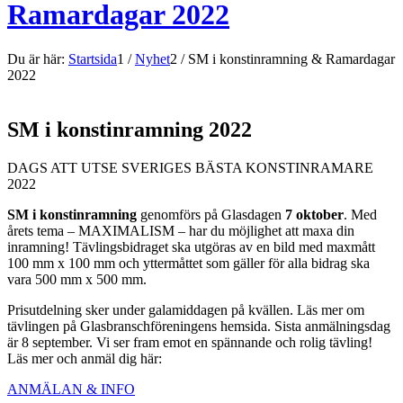
Ramardagar 2022
Du är här:
Startsida
1
/
Nyhet
2
/
SM i konstinramning & Ramardagar
2022
SM i konstinramning 2022
DAGS ATT UTSE SVERIGES BÄSTA KONSTINRAMARE
2022
SM i konstinramning
genomförs på Glasdagen
7 oktober
. Med
årets tema – MAXIMALISM – har du möjlighet att maxa din
inramning! Tävlingsbidraget ska utgöras av en bild med maxmått
100 mm x 100 mm och yttermåttet som gäller för alla bidrag ska
vara 500 mm x 500 mm.
Prisutdelning sker under galamiddagen på kvällen. Läs mer om
tävlingen på Glasbranschföreningens hemsida. Sista anmälningsdag
är 8 september. Vi ser fram emot en spännande och rolig tävling!
Läs mer och anmäl dig här:
ANMÄLAN & INFO