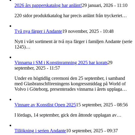
2026 års papperskatalog har anlänt!
29 januari, 2026 - 11:10
220 sidor produktkatalog har precis anlänt från tryckeriet…
Två nya färger i Andante
19 november, 2025 - 10:48
Nytt i vårt sortiment är två nya färger i familjen Andante (serie
1245)…
Vinnarna i SM i Konstinramning 2025 har korats
29
september, 2025 - 11:57
Under en högtidlig ceremoni den 25 september, i samband
med Glasbranschföreningens kongressmiddag på World of
Volvo i Göteborg, presenterades vinnarna i årets upplaga…
Vinnare av Konstlist Open 2025
15 september, 2025 - 08:56
I lördags, 14 september, gick den åttonde upplagan av…
Tillökning i serien Andante
10 september, 2025 - 09:37