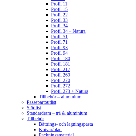
Profil 11
Profil 15
Profil 22
Profil 33
Profil 34
Profil 34 – Natura
Profil 51
Profil 71
Profil 93
Profil 94
Profil 180
Profil 181
Profil 217
Profil 269
Profil 270
Profil 272
Profil 273 + Natura
Tillbehör – aluminium
Passepartoutlist
Stödlist
Standardram – trä & aluminium
Tillbehör
Bättrings- och lagningspasta
Knivar/blad
Packningsmaterial