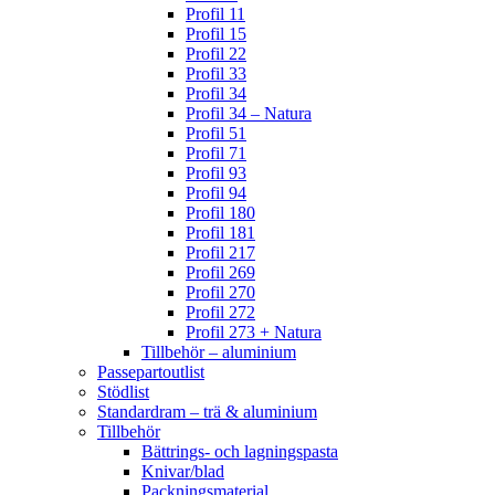
Profil 11
Profil 15
Profil 22
Profil 33
Profil 34
Profil 34 – Natura
Profil 51
Profil 71
Profil 93
Profil 94
Profil 180
Profil 181
Profil 217
Profil 269
Profil 270
Profil 272
Profil 273 + Natura
Tillbehör – aluminium
Passepartoutlist
Stödlist
Standardram – trä & aluminium
Tillbehör
Bättrings- och lagningspasta
Knivar/blad
Packningsmaterial