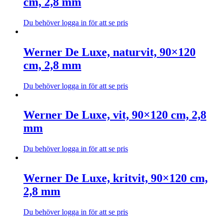
cm, 2,8 mm
på
flera
produktsidan
varianter.
De
Du behöver logga in för att se pris
olika
Den
alternativen
här
kan
produkten
Werner De Luxe, naturvit, 90×120
väljas
har
cm, 2,8 mm
på
flera
produktsidan
varianter.
De
Du behöver logga in för att se pris
olika
Den
alternativen
här
kan
produkten
Werner De Luxe, vit, 90×120 cm, 2,8
väljas
har
mm
på
flera
produktsidan
varianter.
De
Du behöver logga in för att se pris
olika
Den
alternativen
här
kan
produkten
Werner De Luxe, kritvit, 90×120 cm,
väljas
har
2,8 mm
på
flera
produktsidan
varianter.
De
Du behöver logga in för att se pris