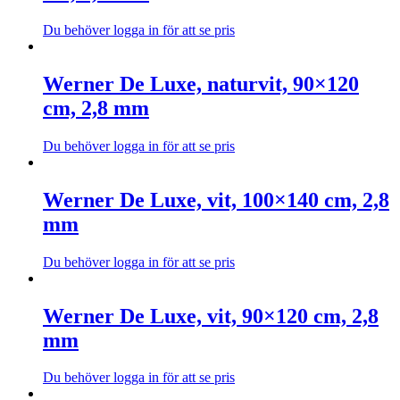
produktsidan
varianter.
De
Du behöver logga in för att se pris
olika
Den
alternativen
här
kan
produkten
Werner De Luxe, naturvit, 90×120
väljas
har
cm, 2,8 mm
på
flera
produktsidan
varianter.
De
Du behöver logga in för att se pris
olika
Den
alternativen
här
kan
produkten
Werner De Luxe, vit, 100×140 cm, 2,8
väljas
har
mm
på
flera
produktsidan
varianter.
De
Du behöver logga in för att se pris
olika
Den
alternativen
här
kan
produkten
Werner De Luxe, vit, 90×120 cm, 2,8
väljas
har
mm
på
flera
produktsidan
varianter.
De
Du behöver logga in för att se pris
olika
Den