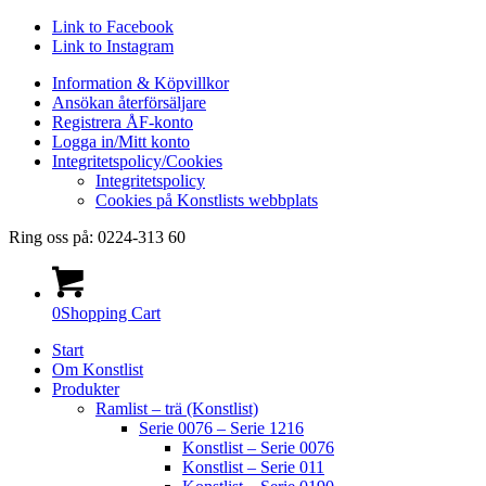
Link to Facebook
Link to Instagram
Information & Köpvillkor
Ansökan återförsäljare
Registrera ÅF-konto
Logga in/Mitt konto
Integritetspolicy/Cookies
Integritetspolicy
Cookies på Konstlists webbplats
Ring oss på: 0224-313 60
0
Shopping Cart
Start
Om Konstlist
Produkter
Ramlist – trä (Konstlist)
Serie 0076 – Serie 1216
Konstlist – Serie 0076
Konstlist – Serie 011