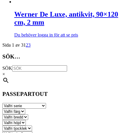
olika
Den
alternativen
här
kan
produkten
Werner De Luxe, antikvit, 90×120
väljas
har
cm, 2 mm
på
flera
produktsidan
varianter.
De
Du behöver logga in för att se pris
olika
Den
alternativen
Sida 1 av 3
1
2
3
här
kan
produkten
väljas
SÖK…
har
på
flera
produktsidan
varianter.
SÖK
De
×
olika
alternativen
kan
väljas
PASSEPARTOUT
på
produktsidan