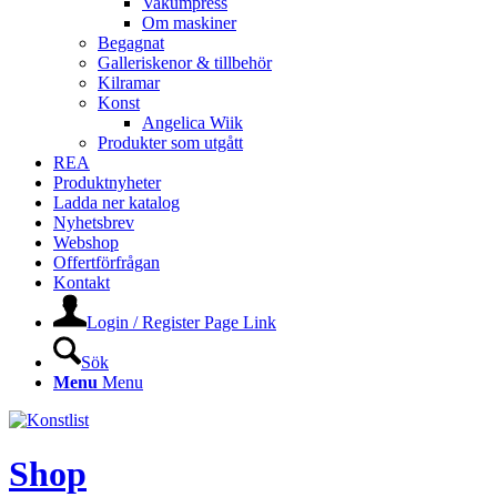
Vakumpress
Om maskiner
Begagnat
Galleriskenor & tillbehör
Kilramar
Konst
Angelica Wiik
Produkter som utgått
REA
Produktnyheter
Ladda ner katalog
Nyhetsbrev
Webshop
Offertförfrågan
Kontakt
Login / Register Page Link
Sök
Menu
Menu
Shop