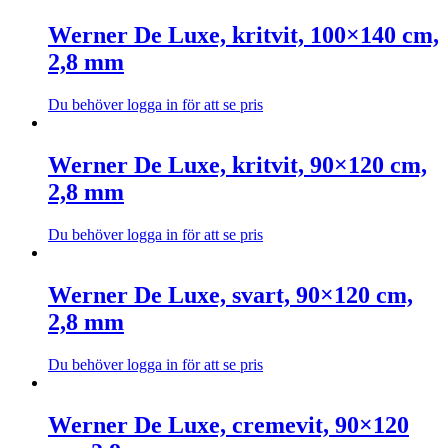
alternativen
här
kan
produkten
Werner De Luxe, kritvit, 100×140 cm,
väljas
har
2,8 mm
på
flera
produktsidan
varianter.
De
Du behöver logga in för att se pris
olika
Den
alternativen
här
kan
produkten
Werner De Luxe, kritvit, 90×120 cm,
väljas
har
2,8 mm
på
flera
produktsidan
varianter.
De
Du behöver logga in för att se pris
olika
Den
alternativen
här
kan
produkten
Werner De Luxe, svart, 90×120 cm,
väljas
har
2,8 mm
på
flera
produktsidan
varianter.
De
Du behöver logga in för att se pris
olika
Den
alternativen
här
kan
produkten
Werner De Luxe, cremevit, 90×120
väljas
har