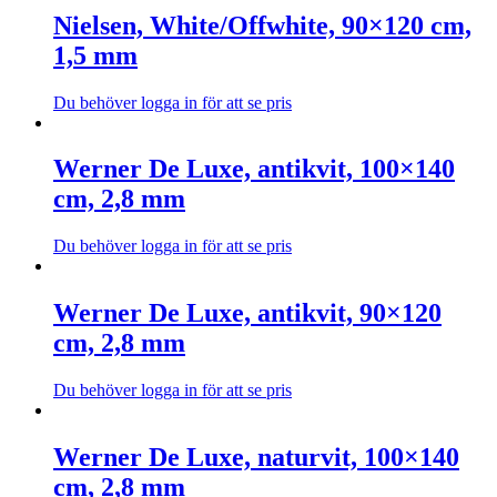
Nielsen, White/Offwhite, 90×120 cm,
1,5 mm
Du behöver logga in för att se pris
Den
här
produkten
Werner De Luxe, antikvit, 100×140
har
cm, 2,8 mm
flera
varianter.
De
Du behöver logga in för att se pris
olika
Den
alternativen
här
kan
produkten
Werner De Luxe, antikvit, 90×120
väljas
har
cm, 2,8 mm
på
flera
produktsidan
varianter.
De
Du behöver logga in för att se pris
olika
Den
alternativen
här
kan
produkten
Werner De Luxe, naturvit, 100×140
väljas
har
cm, 2,8 mm
på
flera