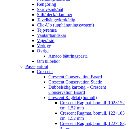
Rengöring
Skruv/spik/nål
Stift/bleck/klammer
Tavelhänge/krok/clip
Cliq-Up (upphängningssystem)
Tejp/remsa
Vantar/handskar
Vajer/tråd
Verktyg
Övrigt
Amaco bättringspasta
Om tillbehör
Passepartout
Crescent
Crescent Conservation Board
Crescent Conservation Suede
Dubbelsidig kartong – Crescent
Conservation Board
Crescent RagMat (bomull)
Crescent Ragmat, bomull, 102×152
cm, 1,52 mm
Crescent Ragmat, bomull, 122×183
cm, 1,52 mm
Crescent Ragmat, bomull, 122×183,
3 mm