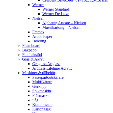
Crescent Britecores, 81×102, 1,5-1,8 mm
Werner
Werner Standard
Werner De Luxe
Nielsen
Alpharag Artcare – Nielsen
Museikartong – Nielsen
Framex
Arctic Paper
Isolering
Foamboard
Bakpapp
Fotobakstöd
Glas & Akryl
Groglass Artglass
Artglass Lifetime Acrylic
Maskiner & tillbehör
Passepartoutskärare
Multiskärare
Gerklipp
Spikmaskin
Fräsmaskin
Såg
Kompressor
Kartongsax