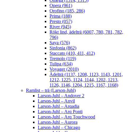
Omega (1314, 1315)
Opera (961)
Orofino (185, 286)
Prima (188)
Presto (057)
River (945)
Rökt lind, ädelträ (6007, 780, 781, 782,
796)
Saya (576)
Sinfonia (862)
Staccato (410, 411, 412)
Tremolo (119)
Tulipa (634)
Voyager (2010)
Ädelträ (1137, 1208, 1123, 1143, 1201,
1212, 1225, 1124, 1144, 1202, 1213,
1126, 1146, 1204, 1215, 1167, 1168)
Ramlist – trä (Larson-Juhl)
Larson-Juhl – Andover 2
Larson-Juhl – Anvil
Larson-Juhl – Arqadia
Larson-Juhl – Arq Ponti
Larson-Juhl – Arq Touchwood
Larson-Juhl – Aurora
Larson-Juhl – Chicago