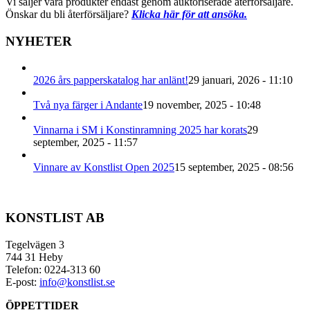
Vi säljer våra produkter endast genom auktoriserade återförsäljare.
Önskar du bli återförsäljare?
Klicka här för att ansöka.
NYHETER
2026 års papperskatalog har anlänt!
29 januari, 2026 - 11:10
Två nya färger i Andante
19 november, 2025 - 10:48
Vinnarna i SM i Konstinramning 2025 har korats
29
september, 2025 - 11:57
Vinnare av Konstlist Open 2025
15 september, 2025 - 08:56
KONSTLIST AB
Tegelvägen 3
744 31 Heby
Telefon: 0224-313 60
E-post:
info@konstlist.se
ÖPPETTIDER