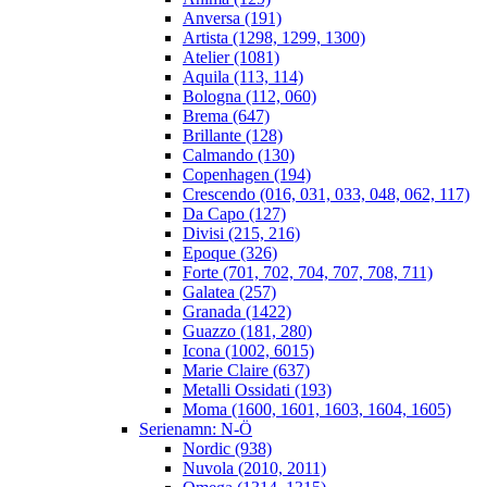
Anversa (191)
Artista (1298, 1299, 1300)
Atelier (1081)
Aquila (113, 114)
Bologna (112, 060)
Brema (647)
Brillante (128)
Calmando (130)
Copenhagen (194)
Crescendo (016, 031, 033, 048, 062, 117)
Da Capo (127)
Divisi (215, 216)
Epoque (326)
Forte (701, 702, 704, 707, 708, 711)
Galatea (257)
Granada (1422)
Guazzo (181, 280)
Icona (1002, 6015)
Marie Claire (637)
Metalli Ossidati (193)
Moma (1600, 1601, 1603, 1604, 1605)
Serienamn: N-Ö
Nordic (938)
Nuvola (2010, 2011)