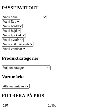
olika
alternativen
PASSEPARTOUT
kan
väljas
på
produktsidan
Produktkategorier
Varumärke
FILTRERA PÅ PRIS
Min
Max