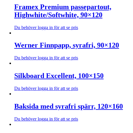
Framex Premium passepartout,
Highwhite/Softwhite, 90×120
Du behöver logga in för att se pris
Den
här
produkten
Werner Finnpapp, syrafri, 90×120
har
flera
Du behöver logga in för att se pris
varianter.
Den
De
här
olika
produkten
Silkboard Excellent, 100×150
alternativen
har
kan
flera
väljas
Du behöver logga in för att se pris
varianter.
på
Den
De
produktsidan
här
olika
produkten
Baksida med syrafri spärr, 120×160
alternativen
har
kan
flera
väljas
Du behöver logga in för att se pris
varianter.
på
Den
De
produktsidan
här
olika