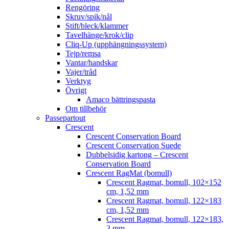
Rengöring
Skruv/spik/nål
Stift/bleck/klammer
Tavelhänge/krok/clip
Cliq-Up (upphängningssystem)
Tejp/remsa
Vantar/handskar
Vajer/tråd
Verktyg
Övrigt
Amaco bättringspasta
Om tillbehör
Passepartout
Crescent
Crescent Conservation Board
Crescent Conservation Suede
Dubbelsidig kartong – Crescent
Conservation Board
Crescent RagMat (bomull)
Crescent Ragmat, bomull, 102×152
cm, 1,52 mm
Crescent Ragmat, bomull, 122×183
cm, 1,52 mm
Crescent Ragmat, bomull, 122×183,
3 mm