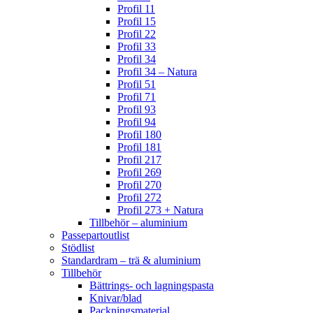
Profil 11
Profil 15
Profil 22
Profil 33
Profil 34
Profil 34 – Natura
Profil 51
Profil 71
Profil 93
Profil 94
Profil 180
Profil 181
Profil 217
Profil 269
Profil 270
Profil 272
Profil 273 + Natura
Tillbehör – aluminium
Passepartoutlist
Stödlist
Standardram – trä & aluminium
Tillbehör
Bättrings- och lagningspasta
Knivar/blad
Packningsmaterial