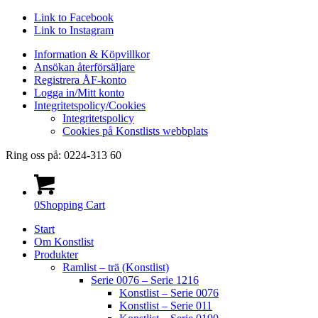
Link to Facebook
Link to Instagram
Information & Köpvillkor
Ansökan återförsäljare
Registrera ÅF-konto
Logga in/Mitt konto
Integritetspolicy/Cookies
Integritetspolicy
Cookies på Konstlists webbplats
Ring oss på: 0224-313 60
0
Shopping Cart
Start
Om Konstlist
Produkter
Ramlist – trä (Konstlist)
Serie 0076 – Serie 1216
Konstlist – Serie 0076
Konstlist – Serie 011