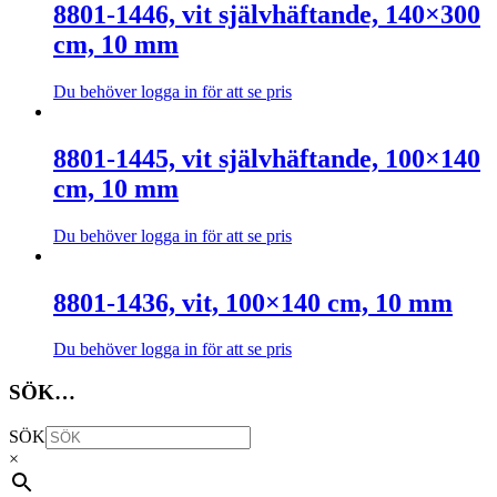
produkten
8801-1446, vit självhäftande, 140×300
alternativen
har
kan
cm, 10 mm
flera
väljas
varianter.
på
De
Du behöver logga in för att se pris
produktsidan
olika
Den
alternativen
här
kan
produkten
8801-1445, vit självhäftande, 100×140
väljas
har
cm, 10 mm
på
flera
produktsidan
varianter.
De
Du behöver logga in för att se pris
olika
Den
alternativen
här
kan
produkten
8801-1436, vit, 100×140 cm, 10 mm
väljas
har
på
flera
Du behöver logga in för att se pris
produktsidan
varianter.
Den
De
här
SÖK…
olika
produkten
alternativen
har
kan
SÖK
flera
väljas
×
varianter.
på
De
produktsidan