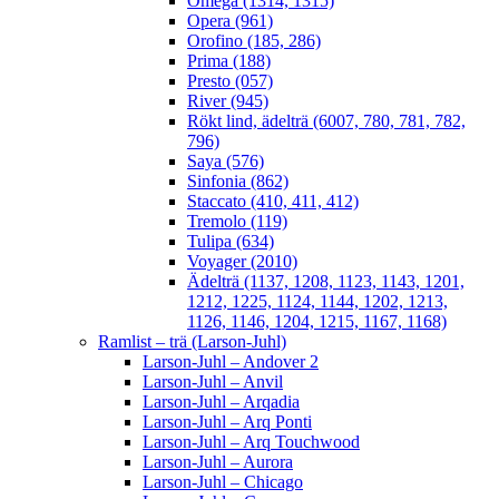
Omega (1314, 1315)
Opera (961)
Orofino (185, 286)
Prima (188)
Presto (057)
River (945)
Rökt lind, ädelträ (6007, 780, 781, 782,
796)
Saya (576)
Sinfonia (862)
Staccato (410, 411, 412)
Tremolo (119)
Tulipa (634)
Voyager (2010)
Ädelträ (1137, 1208, 1123, 1143, 1201,
1212, 1225, 1124, 1144, 1202, 1213,
1126, 1146, 1204, 1215, 1167, 1168)
Ramlist – trä (Larson-Juhl)
Larson-Juhl – Andover 2
Larson-Juhl – Anvil
Larson-Juhl – Arqadia
Larson-Juhl – Arq Ponti
Larson-Juhl – Arq Touchwood
Larson-Juhl – Aurora
Larson-Juhl – Chicago