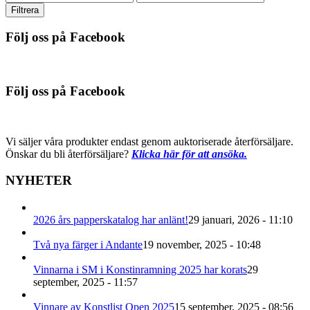
pris
pris
Filtrera
Följ oss på Facebook
Följ oss på Facebook
Vi säljer våra produkter endast genom auktoriserade återförsäljare.
Önskar du bli återförsäljare?
Klicka här för att ansöka.
NYHETER
2026 års papperskatalog har anlänt!
29 januari, 2026 - 11:10
Två nya färger i Andante
19 november, 2025 - 10:48
Vinnarna i SM i Konstinramning 2025 har korats
29
september, 2025 - 11:57
Vinnare av Konstlist Open 2025
15 september, 2025 - 08:56