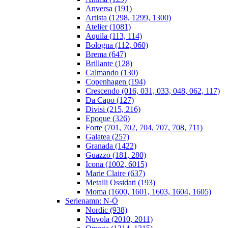
Anversa (191)
Artista (1298, 1299, 1300)
Atelier (1081)
Aquila (113, 114)
Bologna (112, 060)
Brema (647)
Brillante (128)
Calmando (130)
Copenhagen (194)
Crescendo (016, 031, 033, 048, 062, 117)
Da Capo (127)
Divisi (215, 216)
Epoque (326)
Forte (701, 702, 704, 707, 708, 711)
Galatea (257)
Granada (1422)
Guazzo (181, 280)
Icona (1002, 6015)
Marie Claire (637)
Metalli Ossidati (193)
Moma (1600, 1601, 1603, 1604, 1605)
Serienamn: N-Ö
Nordic (938)
Nuvola (2010, 2011)