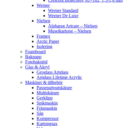
Crescent Britecores, 81×102, 1,5-1,8 mm
Werner
Werner Standard
Werner De Luxe
Nielsen
Alpharag Artcare – Nielsen
Museikartong – Nielsen
Framex
Arctic Paper
Isolering
Foamboard
Bakpapp
Fotobakstöd
Glas & Akryl
Groglass Artglass
Artglass Lifetime Acrylic
Maskiner & tillbehör
Passepartoutskärare
Multiskärare
Gerklipp
Spikmaskin
Fräsmaskin
Såg
Kompressor
Kartongsax