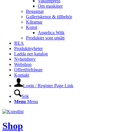
Vakumpress
Om maskiner
Begagnat
Galleriskenor & tillbehör
Kilramar
Konst
Angelica Wiik
Produkter som utgått
REA
Produktnyheter
Ladda ner katalog
Nyhetsbrev
Webshop
Offertförfrågan
Kontakt
Login / Register Page Link
Sök
Menu
Menu
Shop