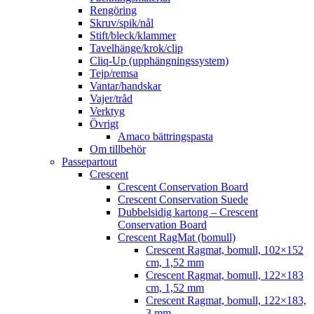
Rengöring
Skruv/spik/nål
Stift/bleck/klammer
Tavelhänge/krok/clip
Cliq-Up (upphängningssystem)
Tejp/remsa
Vantar/handskar
Vajer/tråd
Verktyg
Övrigt
Amaco bättringspasta
Om tillbehör
Passepartout
Crescent
Crescent Conservation Board
Crescent Conservation Suede
Dubbelsidig kartong – Crescent
Conservation Board
Crescent RagMat (bomull)
Crescent Ragmat, bomull, 102×152
cm, 1,52 mm
Crescent Ragmat, bomull, 122×183
cm, 1,52 mm
Crescent Ragmat, bomull, 122×183,
3 mm