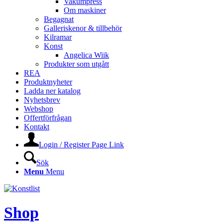
Vakumpress
Om maskiner
Begagnat
Galleriskenor & tillbehör
Kilramar
Konst
Angelica Wiik
Produkter som utgått
REA
Produktnyheter
Ladda ner katalog
Nyhetsbrev
Webshop
Offertförfrågan
Kontakt
Login / Register Page Link
Sök
Menu
Menu
Shop