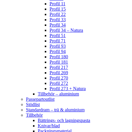
Profil 11
Profil 15
Profil 22
Profil 33
Profil 34
Profil 34 – Natura
Profil 51
Profil 71
Profil 93
Profil 94
Profil 180
Profil 181
Profil 217
Profil 269
Profil 270
Profil 272
Profil 273 + Natura
Tillbehör – aluminium
Passepartoutlist
Stödlist
Standardram – trä & aluminium
Tillbehör
Bättrings- och lagningspasta
Knivar/blad
Packningsmaterial