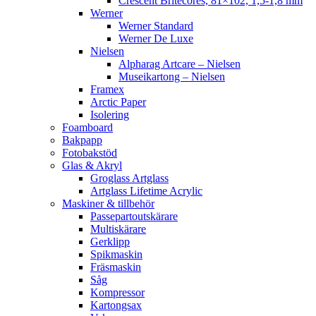
Crescent Britecores, 81×102, 1,5-1,8 mm
Werner
Werner Standard
Werner De Luxe
Nielsen
Alpharag Artcare – Nielsen
Museikartong – Nielsen
Framex
Arctic Paper
Isolering
Foamboard
Bakpapp
Fotobakstöd
Glas & Akryl
Groglass Artglass
Artglass Lifetime Acrylic
Maskiner & tillbehör
Passepartoutskärare
Multiskärare
Gerklipp
Spikmaskin
Fräsmaskin
Såg
Kompressor
Kartongsax