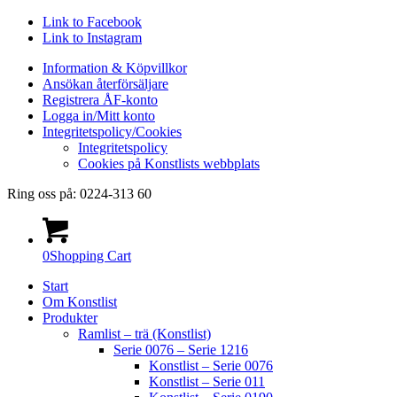
Link to Facebook
Link to Instagram
Information & Köpvillkor
Ansökan återförsäljare
Registrera ÅF-konto
Logga in/Mitt konto
Integritetspolicy/Cookies
Integritetspolicy
Cookies på Konstlists webbplats
Ring oss på: 0224-313 60
0
Shopping Cart
Start
Om Konstlist
Produkter
Ramlist – trä (Konstlist)
Serie 0076 – Serie 1216
Konstlist – Serie 0076
Konstlist – Serie 011