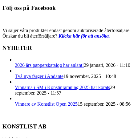
Följ oss på Facebook
Vi säljer våra produkter endast genom auktoriserade återförsäljare.
Önskar du bli återförsäljare?
Klicka här för att ansöka.
NYHETER
2026 års papperskatalog har anlänt!
29 januari, 2026 - 11:10
Två nya färger i Andante
19 november, 2025 - 10:48
Vinnarna i SM i Konstinramning 2025 har korats
29
september, 2025 - 11:57
Vinnare av Konstlist Open 2025
15 september, 2025 - 08:56
KONSTLIST AB