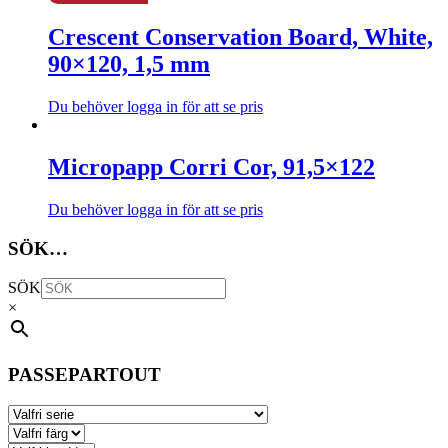
flera
Crescent Conservation Board, White,
varianter.
De
90×120, 1,5 mm
olika
alternativen
kan
Du behöver logga in för att se pris
Den
väljas
här
på
produkten
produktsidan
Micropapp Corri Cor, 91,5×122
har
flera
Du behöver logga in för att se pris
varianter.
Den
De
här
SÖK…
olika
produkten
alternativen
har
kan
SÖK
flera
väljas
×
varianter.
på
De
produktsidan
olika
alternativen
PASSEPARTOUT
kan
väljas
på
produktsidan