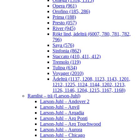
Omega (1314, 1315)
Opera (961)
Orofino (185, 286)
Prima (188)
Presto (057)
River (945)
Rökt lind, ädelträ (6007, 780, 781, 782,
796)
Saya (576)
Sinfonia (862)
Staccato (410, 411, 412)
Tremolo (119)
Tulipa (634)
Voyager (2010)
Ädelträ (1137, 1208, 1123, 1143, 1201,
1212, 1225, 1124, 1144, 1202, 1213,
1126, 1146, 1204, 1215, 1167, 1168)
Ramlist – trä (Larson-Juhl)
Larson-Juhl – Andover 2
Larson-Juhl – Anvil
Larson-Juhl – Arqadia
Larson-Juhl – Arq Ponti
Larson-Juhl – Arq Touchwood
Larson-Juhl – Aurora
Larson-Juhl – Chicago