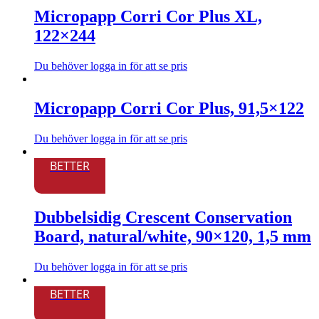
Micropapp Corri Cor Plus XL,
122×244
Du behöver logga in för att se pris
Den
här
produkten
Micropapp Corri Cor Plus, 91,5×122
har
flera
Du behöver logga in för att se pris
varianter.
Den
De
här
BETTER
olika
produkten
alternativen
har
kan
flera
väljas
Dubbelsidig Crescent Conservation
varianter.
på
De
produktsidan
Board, natural/white, 90×120, 1,5 mm
olika
alternativen
kan
Du behöver logga in för att se pris
Den
väljas
här
på
BETTER
produkten
produktsidan
har