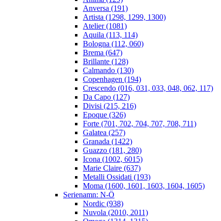
Anversa (191)
Artista (1298, 1299, 1300)
Atelier (1081)
Aquila (113, 114)
Bologna (112, 060)
Brema (647)
Brillante (128)
Calmando (130)
Copenhagen (194)
Crescendo (016, 031, 033, 048, 062, 117)
Da Capo (127)
Divisi (215, 216)
Epoque (326)
Forte (701, 702, 704, 707, 708, 711)
Galatea (257)
Granada (1422)
Guazzo (181, 280)
Icona (1002, 6015)
Marie Claire (637)
Metalli Ossidati (193)
Moma (1600, 1601, 1603, 1604, 1605)
Serienamn: N-Ö
Nordic (938)
Nuvola (2010, 2011)