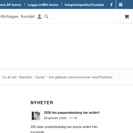
rera ÅF-konto
Logga in/Mitt konto
Integritetspolicy/Cookies
rtförfrågan
Kontakt
Du är här:
Startsida
/
Nyhet
/
Info gällande våra leveranser med PostNord
NYHETER
2026 års papperskatalog har anlänt!
29 januari, 2026 - 11:10
220 sidor produktkatalog har precis anlänt från
tryckeriet…