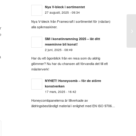
Nya V-bleck i sortimentet
27 augusti, 2025 - 09:34
Nya V-bleck från Framecraft i sortimentet för (nästan)
alla spikmaskiner.
r
e
SM i konstinramning 2025 – låt ditt
reseminne bli konst!
2 juni, 2025 - 08:49
a
Har du ett ögonblick från en resa som du aldrig
glömmer? Nu har du chansen att förvandla det till ett
mästerverk!
NYHET! Honeycomb – för de större
konstverken
17 mars, 2025 - 16:42
Honeycombpanelerna är tillverkade av
åldringsbeständigt material i enlighet med EN ISO 9706…