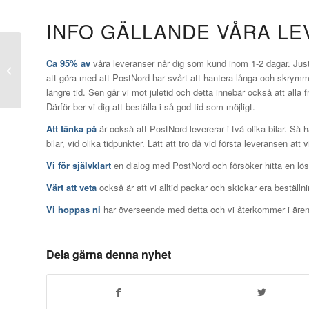
INFO GÄLLANDE VÅRA L
Ca 95% av
våra leveranser når dig som kund inom 1-2 dagar. Jus
Skydda dina ramar
att göra med att PostNord har svårt att hantera långa och skrymman
längre tid. Sen går vi mot juletid och detta innebär också att alla f
Därför ber vi dig att beställa i så god tid som möjligt.
Att tänka på
är också att PostNord levererar i två olika bilar. Så 
bilar, vid olika tidpunkter. Lätt att tro då vid första leveransen a
Vi för självklart
en dialog med PostNord och försöker hitta en lösn
Värt att veta
också är att vi alltid packar och skickar era beställn
Vi hoppas ni
har överseende med detta och vi återkommer i ärend
Dela gärna denna nyhet