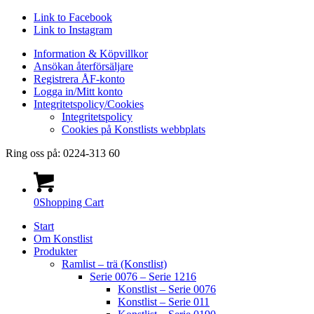
Link to Facebook
Link to Instagram
Information & Köpvillkor
Ansökan återförsäljare
Registrera ÅF-konto
Logga in/Mitt konto
Integritetspolicy/Cookies
Integritetspolicy
Cookies på Konstlists webbplats
Ring oss på: 0224-313 60
0
Shopping Cart
Start
Om Konstlist
Produkter
Ramlist – trä (Konstlist)
Serie 0076 – Serie 1216
Konstlist – Serie 0076
Konstlist – Serie 011