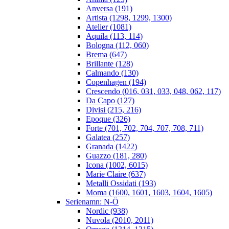
Anversa (191)
Artista (1298, 1299, 1300)
Atelier (1081)
Aquila (113, 114)
Bologna (112, 060)
Brema (647)
Brillante (128)
Calmando (130)
Copenhagen (194)
Crescendo (016, 031, 033, 048, 062, 117)
Da Capo (127)
Divisi (215, 216)
Epoque (326)
Forte (701, 702, 704, 707, 708, 711)
Galatea (257)
Granada (1422)
Guazzo (181, 280)
Icona (1002, 6015)
Marie Claire (637)
Metalli Ossidati (193)
Moma (1600, 1601, 1603, 1604, 1605)
Serienamn: N-Ö
Nordic (938)
Nuvola (2010, 2011)