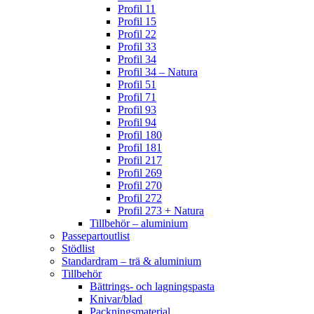
Profil 11
Profil 15
Profil 22
Profil 33
Profil 34
Profil 34 – Natura
Profil 51
Profil 71
Profil 93
Profil 94
Profil 180
Profil 181
Profil 217
Profil 269
Profil 270
Profil 272
Profil 273 + Natura
Tillbehör – aluminium
Passepartoutlist
Stödlist
Standardram – trä & aluminium
Tillbehör
Bättrings- och lagningspasta
Knivar/blad
Packningsmaterial