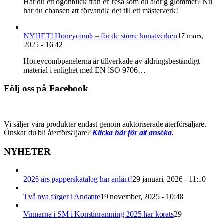
Har du ett ögonblick från en resa som du aldrig glömmer? Nu
har du chansen att förvandla det till ett mästerverk!
NYHET! Honeycomb – för de större konstverken
17 mars,
2025 - 16:42
Honeycombpanelerna är tillverkade av åldringsbeständigt
material i enlighet med EN ISO 9706…
Följ oss på Facebook
Vi säljer våra produkter endast genom auktoriserade återförsäljare.
Önskar du bli återförsäljare?
Klicka här för att ansöka.
NYHETER
2026 års papperskatalog har anlänt!
29 januari, 2026 - 11:10
Två nya färger i Andante
19 november, 2025 - 10:48
Vinnarna i SM i Konstinramning 2025 har korats
29