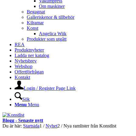
Vakumpress
Om maskiner
Begagnat
Galleriskenor & tillbehör
Kilramar
Konst
Angelica Wiik
Produkter som utgått
REA
Produktnyheter
Ladda ner katalog
Nyhetsbrev
Webshop
Offertförfrågan
Kontakt
Login / Register Page Link
Sök
Menu
Menu
Blogg - Senaste nytt
Du är här:
Startsida
1
/
Nyhet
2
/
Nya ramlister från Konstlist