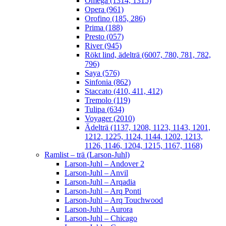
Omega (1314, 1315)
Opera (961)
Orofino (185, 286)
Prima (188)
Presto (057)
River (945)
Rökt lind, ädelträ (6007, 780, 781, 782,
796)
Saya (576)
Sinfonia (862)
Staccato (410, 411, 412)
Tremolo (119)
Tulipa (634)
Voyager (2010)
Ädelträ (1137, 1208, 1123, 1143, 1201,
1212, 1225, 1124, 1144, 1202, 1213,
1126, 1146, 1204, 1215, 1167, 1168)
Ramlist – trä (Larson-Juhl)
Larson-Juhl – Andover 2
Larson-Juhl – Anvil
Larson-Juhl – Arqadia
Larson-Juhl – Arq Ponti
Larson-Juhl – Arq Touchwood
Larson-Juhl – Aurora
Larson-Juhl – Chicago