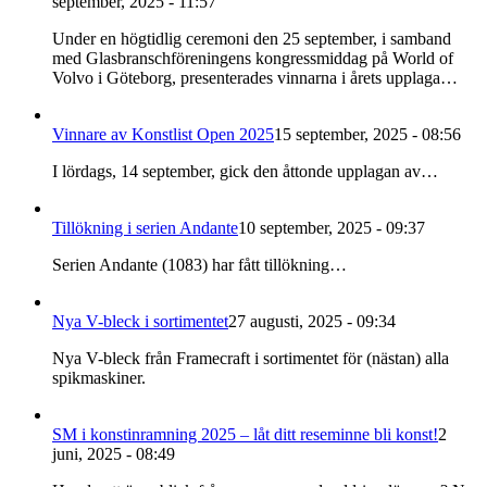
september, 2025 - 11:57
Under en högtidlig ceremoni den 25 september, i samband
med Glasbranschföreningens kongressmiddag på World of
Volvo i Göteborg, presenterades vinnarna i årets upplaga…
Vinnare av Konstlist Open 2025
15 september, 2025 - 08:56
I lördags, 14 september, gick den åttonde upplagan av…
Tillökning i serien Andante
10 september, 2025 - 09:37
Serien Andante (1083) har fått tillökning…
Nya V-bleck i sortimentet
27 augusti, 2025 - 09:34
Nya V-bleck från Framecraft i sortimentet för (nästan) alla
spikmaskiner.
SM i konstinramning 2025 – låt ditt reseminne bli konst!
2
juni, 2025 - 08:49