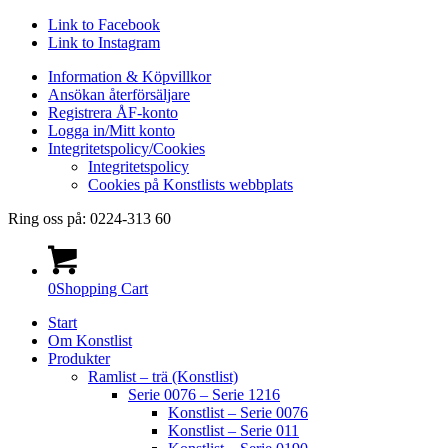
Link to Facebook
Link to Instagram
Information & Köpvillkor
Ansökan återförsäljare
Registrera ÅF-konto
Logga in/Mitt konto
Integritetspolicy/Cookies
Integritetspolicy
Cookies på Konstlists webbplats
Ring oss på: 0224-313 60
0
Shopping Cart
Start
Om Konstlist
Produkter
Ramlist – trä (Konstlist)
Serie 0076 – Serie 1216
Konstlist – Serie 0076
Konstlist – Serie 011