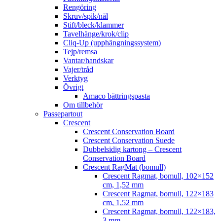
Rengöring
Skruv/spik/nål
Stift/bleck/klammer
Tavelhänge/krok/clip
Cliq-Up (upphängningssystem)
Tejp/remsa
Vantar/handskar
Vajer/tråd
Verktyg
Övrigt
Amaco bättringspasta
Om tillbehör
Passepartout
Crescent
Crescent Conservation Board
Crescent Conservation Suede
Dubbelsidig kartong – Crescent
Conservation Board
Crescent RagMat (bomull)
Crescent Ragmat, bomull, 102×152
cm, 1,52 mm
Crescent Ragmat, bomull, 122×183
cm, 1,52 mm
Crescent Ragmat, bomull, 122×183,
3 mm