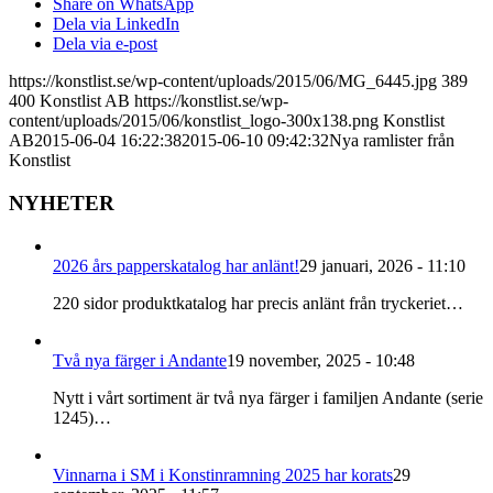
Share on WhatsApp
Dela via LinkedIn
Dela via e-post
https://konstlist.se/wp-content/uploads/2015/06/MG_6445.jpg
389
400
Konstlist AB
https://konstlist.se/wp-
content/uploads/2015/06/konstlist_logo-300x138.png
Konstlist
AB
2015-06-04 16:22:38
2015-06-10 09:42:32
Nya ramlister från
Konstlist
NYHETER
2026 års papperskatalog har anlänt!
29 januari, 2026 - 11:10
220 sidor produktkatalog har precis anlänt från tryckeriet…
Två nya färger i Andante
19 november, 2025 - 10:48
Nytt i vårt sortiment är två nya färger i familjen Andante (serie
1245)…
Vinnarna i SM i Konstinramning 2025 har korats
29