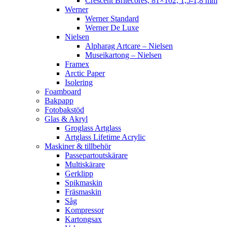
Crescent Britecores, 81×102, 1,5-1,8 mm
Werner
Werner Standard
Werner De Luxe
Nielsen
Alpharag Artcare – Nielsen
Museikartong – Nielsen
Framex
Arctic Paper
Isolering
Foamboard
Bakpapp
Fotobakstöd
Glas & Akryl
Groglass Artglass
Artglass Lifetime Acrylic
Maskiner & tillbehör
Passepartoutskärare
Multiskärare
Gerklipp
Spikmaskin
Fräsmaskin
Såg
Kompressor
Kartongsax