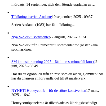
I lördags, 14 september, gick den åttonde upplagan av…
Tillökning i serien Andante
10 september, 2025 - 09:37
Serien Andante (1083) har fått tillökning…
Nya V-bleck i sortimentet
27 augusti, 2025 - 09:34
Nya V-bleck från Framecraft i sortimentet för (nästan) alla
spikmaskiner.
SM i konstinramning 2025 – låt ditt reseminne bli konst!
2
juni, 2025 - 08:49
Har du ett ögonblick från en resa som du aldrig glömmer? Nu
har du chansen att förvandla det till ett mästerverk!
NYHET! Honeycomb – för de större konstverken
17 mars,
2025 - 16:42
Honeycombpanelerna är tillverkade av åldringsbeständigt