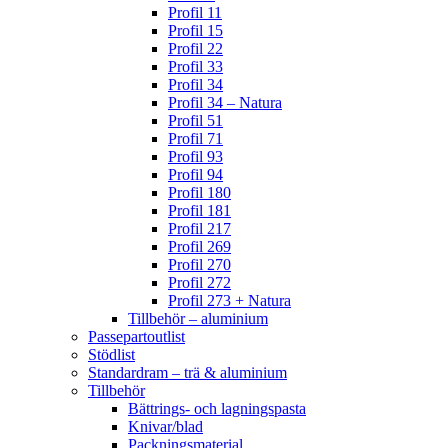
Profil 11
Profil 15
Profil 22
Profil 33
Profil 34
Profil 34 – Natura
Profil 51
Profil 71
Profil 93
Profil 94
Profil 180
Profil 181
Profil 217
Profil 269
Profil 270
Profil 272
Profil 273 + Natura
Tillbehör – aluminium
Passepartoutlist
Stödlist
Standardram – trä & aluminium
Tillbehör
Bättrings- och lagningspasta
Knivar/blad
Packningsmaterial