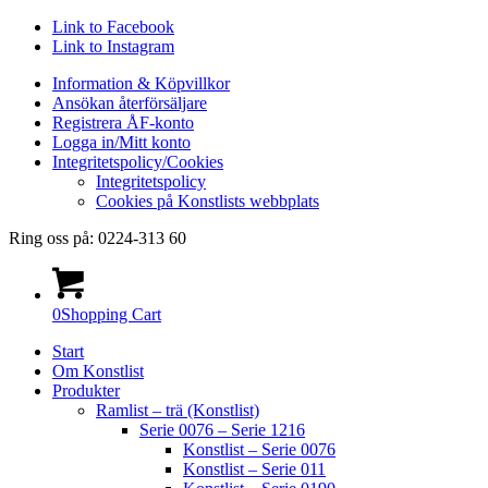
Link to Facebook
Link to Instagram
Information & Köpvillkor
Ansökan återförsäljare
Registrera ÅF-konto
Logga in/Mitt konto
Integritetspolicy/Cookies
Integritetspolicy
Cookies på Konstlists webbplats
Ring oss på: 0224-313 60
0
Shopping Cart
Start
Om Konstlist
Produkter
Ramlist – trä (Konstlist)
Serie 0076 – Serie 1216
Konstlist – Serie 0076
Konstlist – Serie 011