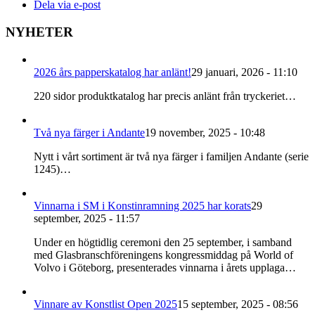
Dela via e-post
NYHETER
2026 års papperskatalog har anlänt!
29 januari, 2026 - 11:10
220 sidor produktkatalog har precis anlänt från tryckeriet…
Två nya färger i Andante
19 november, 2025 - 10:48
Nytt i vårt sortiment är två nya färger i familjen Andante (serie
1245)…
Vinnarna i SM i Konstinramning 2025 har korats
29
september, 2025 - 11:57
Under en högtidlig ceremoni den 25 september, i samband
med Glasbranschföreningens kongressmiddag på World of
Volvo i Göteborg, presenterades vinnarna i årets upplaga…
Vinnare av Konstlist Open 2025
15 september, 2025 - 08:56