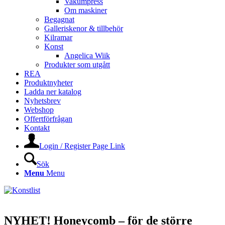
Vakumpress
Om maskiner
Begagnat
Galleriskenor & tillbehör
Kilramar
Konst
Angelica Wiik
Produkter som utgått
REA
Produktnyheter
Ladda ner katalog
Nyhetsbrev
Webshop
Offertförfrågan
Kontakt
Login / Register Page Link
Sök
Menu
Menu
NYHET! Honeycomb – för de större