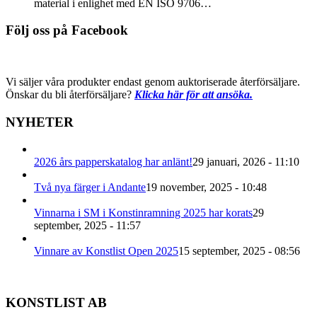
material i enlighet med EN ISO 9706…
Följ oss på Facebook
Vi säljer våra produkter endast genom auktoriserade återförsäljare.
Önskar du bli återförsäljare?
Klicka här för att ansöka.
NYHETER
2026 års papperskatalog har anlänt!
29 januari, 2026 - 11:10
Två nya färger i Andante
19 november, 2025 - 10:48
Vinnarna i SM i Konstinramning 2025 har korats
29
september, 2025 - 11:57
Vinnare av Konstlist Open 2025
15 september, 2025 - 08:56
KONSTLIST AB