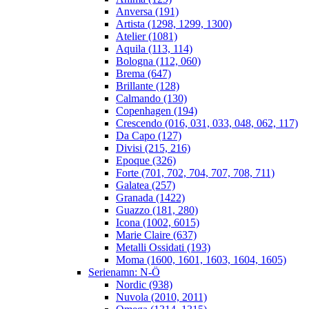
Anversa (191)
Artista (1298, 1299, 1300)
Atelier (1081)
Aquila (113, 114)
Bologna (112, 060)
Brema (647)
Brillante (128)
Calmando (130)
Copenhagen (194)
Crescendo (016, 031, 033, 048, 062, 117)
Da Capo (127)
Divisi (215, 216)
Epoque (326)
Forte (701, 702, 704, 707, 708, 711)
Galatea (257)
Granada (1422)
Guazzo (181, 280)
Icona (1002, 6015)
Marie Claire (637)
Metalli Ossidati (193)
Moma (1600, 1601, 1603, 1604, 1605)
Serienamn: N-Ö
Nordic (938)
Nuvola (2010, 2011)