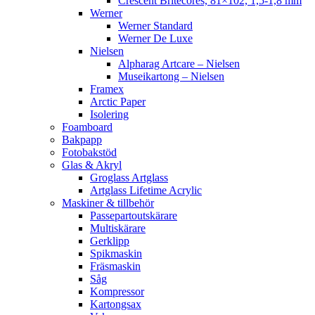
Crescent Britecores, 81×102, 1,5-1,8 mm
Werner
Werner Standard
Werner De Luxe
Nielsen
Alpharag Artcare – Nielsen
Museikartong – Nielsen
Framex
Arctic Paper
Isolering
Foamboard
Bakpapp
Fotobakstöd
Glas & Akryl
Groglass Artglass
Artglass Lifetime Acrylic
Maskiner & tillbehör
Passepartoutskärare
Multiskärare
Gerklipp
Spikmaskin
Fräsmaskin
Såg
Kompressor
Kartongsax