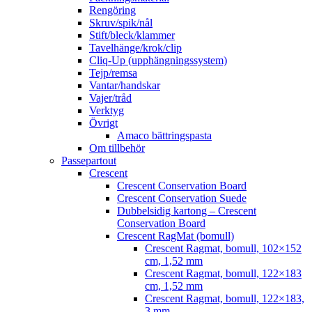
Rengöring
Skruv/spik/nål
Stift/bleck/klammer
Tavelhänge/krok/clip
Cliq-Up (upphängningssystem)
Tejp/remsa
Vantar/handskar
Vajer/tråd
Verktyg
Övrigt
Amaco bättringspasta
Om tillbehör
Passepartout
Crescent
Crescent Conservation Board
Crescent Conservation Suede
Dubbelsidig kartong – Crescent
Conservation Board
Crescent RagMat (bomull)
Crescent Ragmat, bomull, 102×152
cm, 1,52 mm
Crescent Ragmat, bomull, 122×183
cm, 1,52 mm
Crescent Ragmat, bomull, 122×183,
3 mm