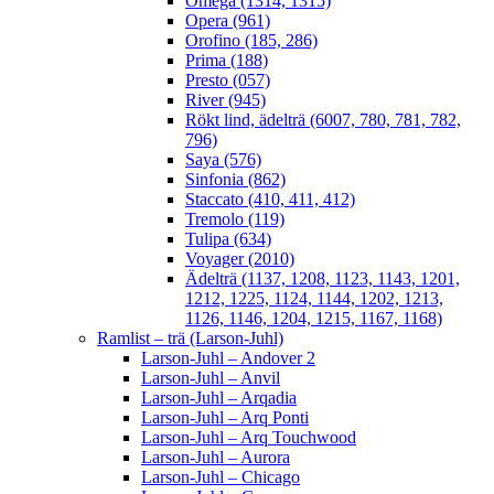
Omega (1314, 1315)
Opera (961)
Orofino (185, 286)
Prima (188)
Presto (057)
River (945)
Rökt lind, ädelträ (6007, 780, 781, 782,
796)
Saya (576)
Sinfonia (862)
Staccato (410, 411, 412)
Tremolo (119)
Tulipa (634)
Voyager (2010)
Ädelträ (1137, 1208, 1123, 1143, 1201,
1212, 1225, 1124, 1144, 1202, 1213,
1126, 1146, 1204, 1215, 1167, 1168)
Ramlist – trä (Larson-Juhl)
Larson-Juhl – Andover 2
Larson-Juhl – Anvil
Larson-Juhl – Arqadia
Larson-Juhl – Arq Ponti
Larson-Juhl – Arq Touchwood
Larson-Juhl – Aurora
Larson-Juhl – Chicago