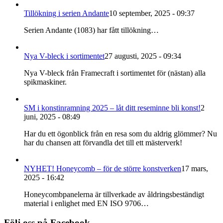
Tillökning i serien Andante
10 september, 2025 - 09:37
Serien Andante (1083) har fått tillökning…
Nya V-bleck i sortimentet
27 augusti, 2025 - 09:34
Nya V-bleck från Framecraft i sortimentet för (nästan) alla
spikmaskiner.
SM i konstinramning 2025 – låt ditt reseminne bli konst!
2
juni, 2025 - 08:49
Har du ett ögonblick från en resa som du aldrig glömmer? Nu
har du chansen att förvandla det till ett mästerverk!
NYHET! Honeycomb – för de större konstverken
17 mars,
2025 - 16:42
Honeycombpanelerna är tillverkade av åldringsbeständigt
material i enlighet med EN ISO 9706…
Följ oss på Facebook