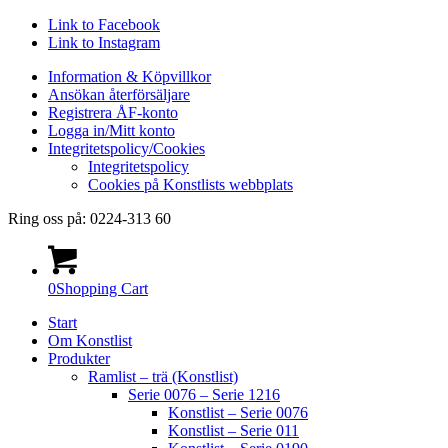
Link to Facebook
Link to Instagram
Information & Köpvillkor
Ansökan återförsäljare
Registrera ÅF-konto
Logga in/Mitt konto
Integritetspolicy/Cookies
Integritetspolicy
Cookies på Konstlists webbplats
Ring oss på: 0224-313 60
0
Shopping Cart
Start
Om Konstlist
Produkter
Ramlist – trä (Konstlist)
Serie 0076 – Serie 1216
Konstlist – Serie 0076
Konstlist – Serie 011