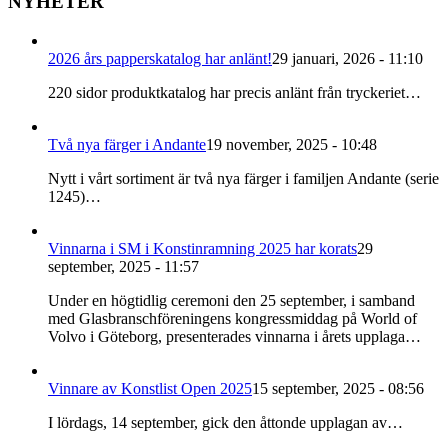
NYHETER
2026 års papperskatalog har anlänt!
29 januari, 2026 - 11:10
220 sidor produktkatalog har precis anlänt från tryckeriet…
Två nya färger i Andante
19 november, 2025 - 10:48
Nytt i vårt sortiment är två nya färger i familjen Andante (serie
1245)…
Vinnarna i SM i Konstinramning 2025 har korats
29
september, 2025 - 11:57
Under en högtidlig ceremoni den 25 september, i samband
med Glasbranschföreningens kongressmiddag på World of
Volvo i Göteborg, presenterades vinnarna i årets upplaga…
Vinnare av Konstlist Open 2025
15 september, 2025 - 08:56
I lördags, 14 september, gick den åttonde upplagan av…