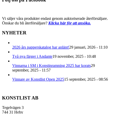
Vi säljer våra produkter endast genom auktoriserade återförsäljare.
Önskar du bli återförsäljare?
Klicka här för att ansöka.
NYHETER
2026 års papperskatalog har anlänt!
29 januari, 2026 - 11:10
Två nya färger i Andante
19 november, 2025 - 10:48
Vinnarna i SM i Konstinramning 2025 har korats
29
september, 2025 - 11:57
Vinnare av Konstlist Open 2025
15 september, 2025 - 08:56
KONSTLIST AB
Tegelvägen 3
744 31 Heby