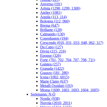
Anversa (191)
Artista (1298, 1299, 1300)
Atelier (1081)
Aquila (113, 114)
Bologna (112, 060)
Brema (647)
Brillante (128)
Calmando (130)
Copenhagen (194)
Crescendo (016, 031, 033, 048, 062, 117)
Da Capo (127)
Divisi (215, 216)
Epoque (326)
Forte (701, 702, 704, 707, 708, 711)
Galatea (257)
Granada (1422)
Guazzo (181, 280)
Icona (1002, 6015)
Marie Claire (637)
Metalli Ossidati (193)
Moma (1600, 1601, 1603, 1604, 1605)
Serienamn: N-Ö
Nordic (938)
Nuvola (2010, 2011)