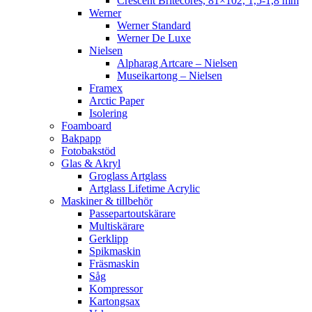
Crescent Britecores, 81×102, 1,5-1,8 mm
Werner
Werner Standard
Werner De Luxe
Nielsen
Alpharag Artcare – Nielsen
Museikartong – Nielsen
Framex
Arctic Paper
Isolering
Foamboard
Bakpapp
Fotobakstöd
Glas & Akryl
Groglass Artglass
Artglass Lifetime Acrylic
Maskiner & tillbehör
Passepartoutskärare
Multiskärare
Gerklipp
Spikmaskin
Fräsmaskin
Såg
Kompressor
Kartongsax