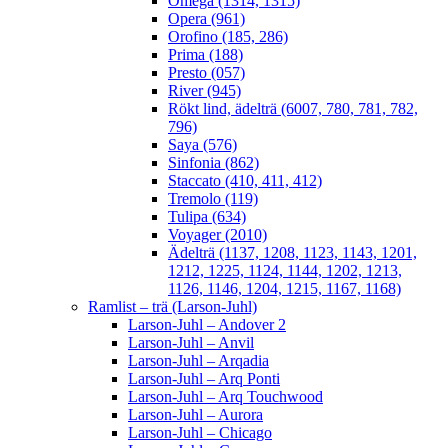
Omega (1314, 1315)
Opera (961)
Orofino (185, 286)
Prima (188)
Presto (057)
River (945)
Rökt lind, ädelträ (6007, 780, 781, 782,
796)
Saya (576)
Sinfonia (862)
Staccato (410, 411, 412)
Tremolo (119)
Tulipa (634)
Voyager (2010)
Ädelträ (1137, 1208, 1123, 1143, 1201,
1212, 1225, 1124, 1144, 1202, 1213,
1126, 1146, 1204, 1215, 1167, 1168)
Ramlist – trä (Larson-Juhl)
Larson-Juhl – Andover 2
Larson-Juhl – Anvil
Larson-Juhl – Arqadia
Larson-Juhl – Arq Ponti
Larson-Juhl – Arq Touchwood
Larson-Juhl – Aurora
Larson-Juhl – Chicago