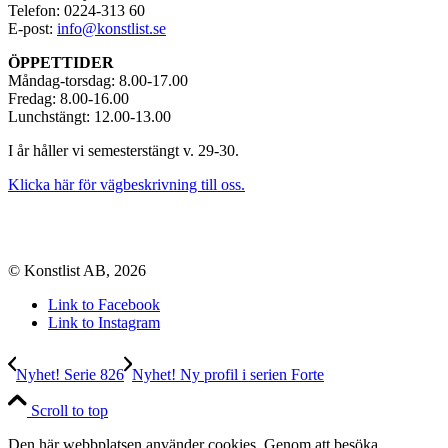
Telefon: 0224-313 60
E-post:
info@konstlist.se
ÖPPETTIDER
Måndag-torsdag: 8.00-17.00
Fredag: 8.00-16.00
Lunchstängt: 12.00-13.00
I år håller vi semesterstängt v. 29-30.
Klicka här för vägbeskrivning till oss.
© Konstlist AB, 2026
Link to Facebook
Link to Instagram
Nyhet! Serie 826
Nyhet! Ny profil i serien Forte
Scroll to top
Den här webbplatsen använder cookies. Genom att besöka