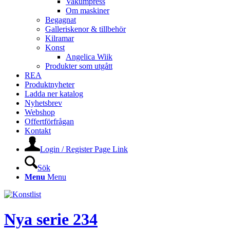
Vakumpress
Om maskiner
Begagnat
Galleriskenor & tillbehör
Kilramar
Konst
Angelica Wiik
Produkter som utgått
REA
Produktnyheter
Ladda ner katalog
Nyhetsbrev
Webshop
Offertförfrågan
Kontakt
Login / Register Page Link
Sök
Menu
Menu
Nya serie 234