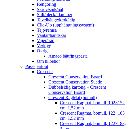
Rengöring
Skruv/spik/nål
Stift/bleck/klammer
Tavelhänge/krok/clip
Cliq-Up (upphängningssystem)
Tejp/remsa
Vantar/handskar
Vajer/tråd
Verktyg
Övrigt
Amaco bättringspasta
Om tillbehör
Passepartout
Crescent
Crescent Conservation Board
Crescent Conservation Suede
Dubbelsidig kartong – Crescent
Conservation Board
Crescent RagMat (bomull)
Crescent Ragmat, bomull, 102×152
cm, 1,52 mm
Crescent Ragmat, bomull, 122×183
cm, 1,52 mm
Crescent Ragmat, bomull, 122×183,
3 mm