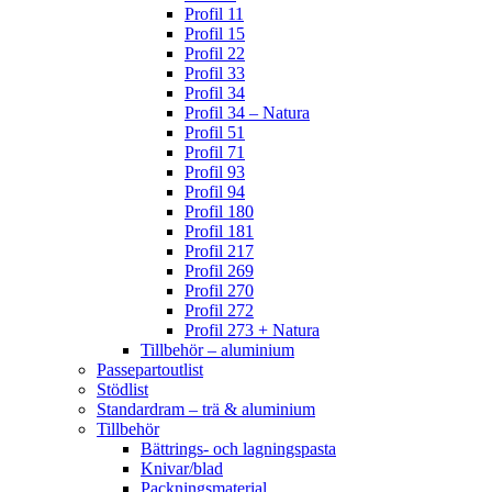
Profil 11
Profil 15
Profil 22
Profil 33
Profil 34
Profil 34 – Natura
Profil 51
Profil 71
Profil 93
Profil 94
Profil 180
Profil 181
Profil 217
Profil 269
Profil 270
Profil 272
Profil 273 + Natura
Tillbehör – aluminium
Passepartoutlist
Stödlist
Standardram – trä & aluminium
Tillbehör
Bättrings- och lagningspasta
Knivar/blad
Packningsmaterial