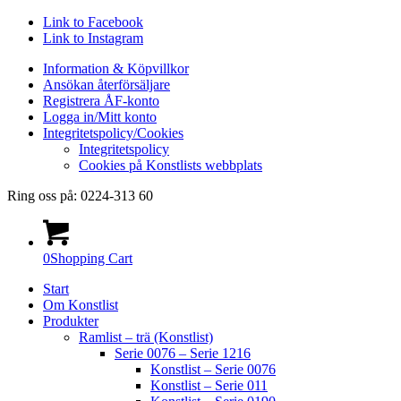
Link to Facebook
Link to Instagram
Information & Köpvillkor
Ansökan återförsäljare
Registrera ÅF-konto
Logga in/Mitt konto
Integritetspolicy/Cookies
Integritetspolicy
Cookies på Konstlists webbplats
Ring oss på: 0224-313 60
0
Shopping Cart
Start
Om Konstlist
Produkter
Ramlist – trä (Konstlist)
Serie 0076 – Serie 1216
Konstlist – Serie 0076
Konstlist – Serie 011