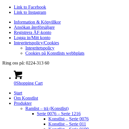
Link to Facebook
Link to Instagram
Information & Köpvillkor
Ansökan återförsäljare
Registrera ÅF-konto
Logga in/Mitt konto
Integritetspolicy/Cookies
Integritetspolicy
Cookies på Konstlists webbplats
Ring oss på: 0224-313 60
0
Shopping Cart
Start
Om Konstlist
Produkter
Ramlist – trä (Konstlist)
Serie 0076 – Serie 1216
Konstlist – Serie 0076
Konstlist – Serie 011