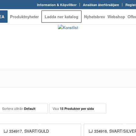
Information & Köpvillkor
Ansökan återförsäljare
Regist
EA
Produktnyheter
Ladda ner katalog
Nyhetsbrev
Webshop
Offe
Sortera utifrån
Visa
Default
15 Produkter per sida
LJ 334917, SVART/GULD
LJ 334916, SVART/SILVE