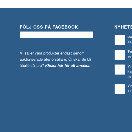
FÖLJ OSS PÅ FACEBOOK
NYHET
20
29 
Tv
Vi säljer våra produkter endast genom
19 
auktoriserade återförsäljare. Önskar du bli
återförsäljare?
Klicka här för att ansöka.
Vi
ha
29 
Vi
15 