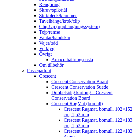
Rengöring
Skruv/spik/nål
Stift/bleck/klammer
Tavelhänge/krok/clip
Cliq-Up (upphängningssystem)
Tejp/remsa
Vantar/handskar
Vajer/tråd
Verktyg
Övrigt
Amaco bättringspasta
Om tillbehör
Passepartout
Crescent
Crescent Conservation Board
Crescent Conservation Suede
Dubbelsidig kartong – Crescent
Conservation Board
Crescent RagMat (bomull)
Crescent Ragmat, bomull, 102×152
cm, 1,52 mm
Crescent Ragmat, bomull, 122×183
cm, 1,52 mm
Crescent Ragmat, bomull, 122×183,
3 mm