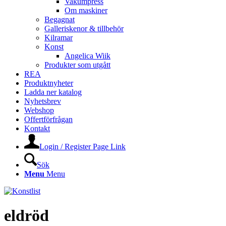
Vakumpress
Om maskiner
Begagnat
Galleriskenor & tillbehör
Kilramar
Konst
Angelica Wiik
Produkter som utgått
REA
Produktnyheter
Ladda ner katalog
Nyhetsbrev
Webshop
Offertförfrågan
Kontakt
Login / Register Page Link
Sök
Menu
Menu
eldröd