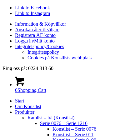
Link to Facebook
Link to Instagram
Information & Köpvillkor
Ansökan återförsäljare
Registrera ÅF-konto
Logga in/Mitt konto
Integritetspolicy/Cookies
Integritetspolicy
Cookies på Konstlists webbplats
Ring oss på: 0224-313 60
0
Shopping Cart
Start
Om Konstlist
Produkter
Ramlist – trä (Konstlist)
Serie 0076 – Serie 1216
Konstlist – Serie 0076
Konstlist – Serie 011