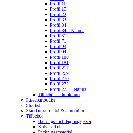
Profil 11
Profil 15
Profil 22
Profil 33
Profil 34
Profil 34 – Natura
Profil 51
Profil 71
Profil 93
Profil 94
Profil 180
Profil 181
Profil 217
Profil 269
Profil 270
Profil 272
Profil 273 + Natura
Tillbehör – aluminium
Passepartoutlist
Stödlist
Standardram – trä & aluminium
Tillbehör
Bättrings- och lagningspasta
Knivar/blad
Packningsmaterial