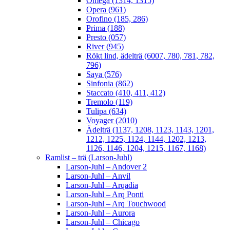
Omega (1314, 1315)
Opera (961)
Orofino (185, 286)
Prima (188)
Presto (057)
River (945)
Rökt lind, ädelträ (6007, 780, 781, 782,
796)
Saya (576)
Sinfonia (862)
Staccato (410, 411, 412)
Tremolo (119)
Tulipa (634)
Voyager (2010)
Ädelträ (1137, 1208, 1123, 1143, 1201,
1212, 1225, 1124, 1144, 1202, 1213,
1126, 1146, 1204, 1215, 1167, 1168)
Ramlist – trä (Larson-Juhl)
Larson-Juhl – Andover 2
Larson-Juhl – Anvil
Larson-Juhl – Arqadia
Larson-Juhl – Arq Ponti
Larson-Juhl – Arq Touchwood
Larson-Juhl – Aurora
Larson-Juhl – Chicago