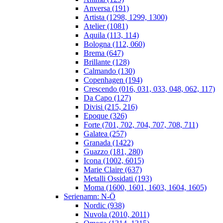
Anversa (191)
Artista (1298, 1299, 1300)
Atelier (1081)
Aquila (113, 114)
Bologna (112, 060)
Brema (647)
Brillante (128)
Calmando (130)
Copenhagen (194)
Crescendo (016, 031, 033, 048, 062, 117)
Da Capo (127)
Divisi (215, 216)
Epoque (326)
Forte (701, 702, 704, 707, 708, 711)
Galatea (257)
Granada (1422)
Guazzo (181, 280)
Icona (1002, 6015)
Marie Claire (637)
Metalli Ossidati (193)
Moma (1600, 1601, 1603, 1604, 1605)
Serienamn: N-Ö
Nordic (938)
Nuvola (2010, 2011)