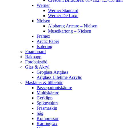
Crescent Britecores, 81×102, 1,5-1,8 mm
Werner
Werner Standard
Werner De Luxe
Nielsen
Alpharag Artcare – Nielsen
Museikartong – Nielsen
Framex
Arctic Paper
Isolering
Foamboard
Bakpapp
Fotobakstöd
Glas & Akryl
Groglass Artglass
Artglass Lifetime Acrylic
Maskiner & tillbehör
Passepartoutskärare
Multiskärare
Gerklipp
Spikmaskin
Fräsmaskin
Såg
Kompressor
Kartongsax