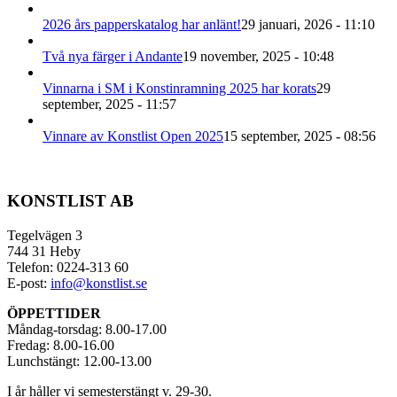
2026 års papperskatalog har anlänt!
29 januari, 2026 - 11:10
Två nya färger i Andante
19 november, 2025 - 10:48
Vinnarna i SM i Konstinramning 2025 har korats
29
september, 2025 - 11:57
Vinnare av Konstlist Open 2025
15 september, 2025 - 08:56
KONSTLIST AB
Tegelvägen 3
744 31 Heby
Telefon: 0224-313 60
E-post:
info@konstlist.se
ÖPPETTIDER
Måndag-torsdag: 8.00-17.00
Fredag: 8.00-16.00
Lunchstängt: 12.00-13.00
I år håller vi semesterstängt v. 29-30.