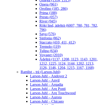
Omega (1314, 1315)
Opera (961)
Orofino (185, 286)
Prima (188)
Presto (057)
River (945)
Rökt lind, ädelträ (6007, 780, 781, 782,
796)
Saya (576)
Sinfonia (862)
Staccato (410, 411, 412)
Tremolo (119)
Tulipa (634)
Voyager (2010)
Ädelträ (1137, 1208, 1123, 1143, 1201,
1212, 1225, 1124, 1144, 1202, 1213,
1126, 1146, 1204, 1215, 1167, 1168)
Ramlist – trä (Larson-Juhl)
Larson-Juhl – Andover 2
Larson-Juhl – Anvil
Larson-Juhl – Arqadia
Larson-Juhl – Arq Ponti
Larson-Juhl – Arq Touchwood
Larson-Juhl – Aurora
Larson-Juhl – Chicago