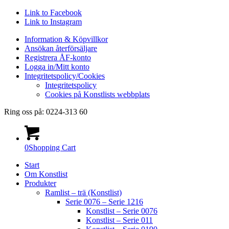
Link to Facebook
Link to Instagram
Information & Köpvillkor
Ansökan återförsäljare
Registrera ÅF-konto
Logga in/Mitt konto
Integritetspolicy/Cookies
Integritetspolicy
Cookies på Konstlists webbplats
Ring oss på: 0224-313 60
0
Shopping Cart
Start
Om Konstlist
Produkter
Ramlist – trä (Konstlist)
Serie 0076 – Serie 1216
Konstlist – Serie 0076
Konstlist – Serie 011