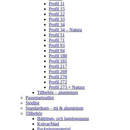
Profil 11
Profil 15
Profil 22
Profil 33
Profil 34
Profil 34 – Natura
Profil 51
Profil 71
Profil 93
Profil 94
Profil 180
Profil 181
Profil 217
Profil 269
Profil 270
Profil 272
Profil 273 + Natura
Tillbehör – aluminium
Passepartoutlist
Stödlist
Standardram – trä & aluminium
Tillbehör
Bättrings- och lagningspasta
Knivar/blad
Packningsmaterial