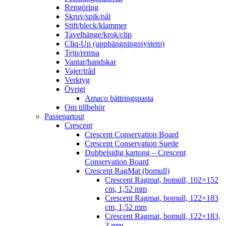
Rengöring
Skruv/spik/nål
Stift/bleck/klammer
Tavelhänge/krok/clip
Cliq-Up (upphängningssystem)
Tejp/remsa
Vantar/handskar
Vajer/tråd
Verktyg
Övrigt
Amaco bättringspasta
Om tillbehör
Passepartout
Crescent
Crescent Conservation Board
Crescent Conservation Suede
Dubbelsidig kartong – Crescent
Conservation Board
Crescent RagMat (bomull)
Crescent Ragmat, bomull, 102×152
cm, 1,52 mm
Crescent Ragmat, bomull, 122×183
cm, 1,52 mm
Crescent Ragmat, bomull, 122×183,
3 mm