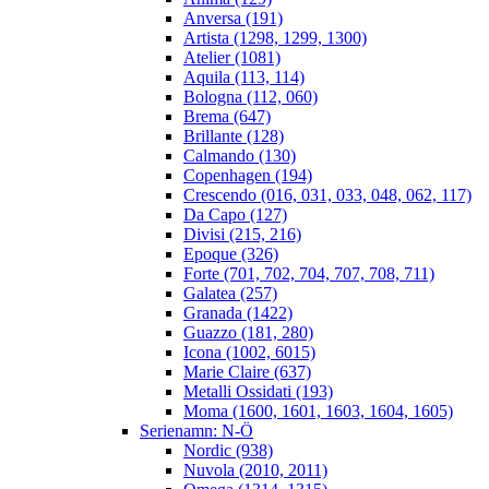
Anversa (191)
Artista (1298, 1299, 1300)
Atelier (1081)
Aquila (113, 114)
Bologna (112, 060)
Brema (647)
Brillante (128)
Calmando (130)
Copenhagen (194)
Crescendo (016, 031, 033, 048, 062, 117)
Da Capo (127)
Divisi (215, 216)
Epoque (326)
Forte (701, 702, 704, 707, 708, 711)
Galatea (257)
Granada (1422)
Guazzo (181, 280)
Icona (1002, 6015)
Marie Claire (637)
Metalli Ossidati (193)
Moma (1600, 1601, 1603, 1604, 1605)
Serienamn: N-Ö
Nordic (938)
Nuvola (2010, 2011)