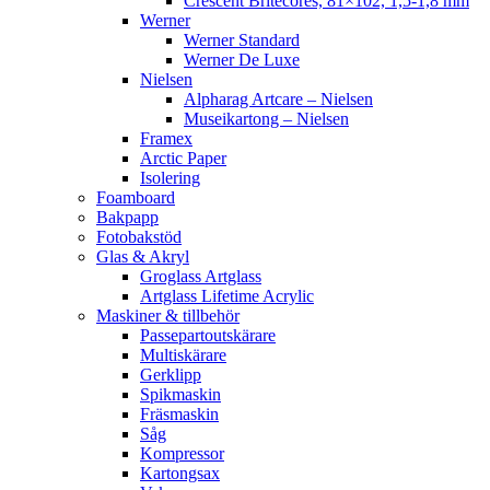
Crescent Britecores, 81×102, 1,5-1,8 mm
Werner
Werner Standard
Werner De Luxe
Nielsen
Alpharag Artcare – Nielsen
Museikartong – Nielsen
Framex
Arctic Paper
Isolering
Foamboard
Bakpapp
Fotobakstöd
Glas & Akryl
Groglass Artglass
Artglass Lifetime Acrylic
Maskiner & tillbehör
Passepartoutskärare
Multiskärare
Gerklipp
Spikmaskin
Fräsmaskin
Såg
Kompressor
Kartongsax