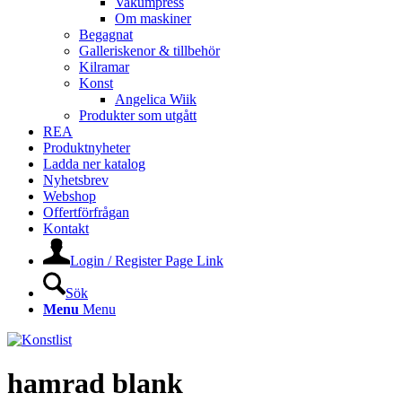
Vakumpress
Om maskiner
Begagnat
Galleriskenor & tillbehör
Kilramar
Konst
Angelica Wiik
Produkter som utgått
REA
Produktnyheter
Ladda ner katalog
Nyhetsbrev
Webshop
Offertförfrågan
Kontakt
Login / Register Page Link
Sök
Menu
Menu
hamrad blank