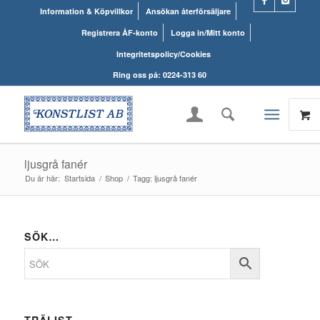
Information & Köpvillkor
Ansökan återförsäljare
Registrera ÅF-konto
Logga in/Mitt konto
Integritetspolicy/Cookies
Ring oss på: 0224-313 60
ljusgrå fanér
Du är här:
Startsida
/
Shop
/
Tagg: ljusgrå fanér
SÖK…