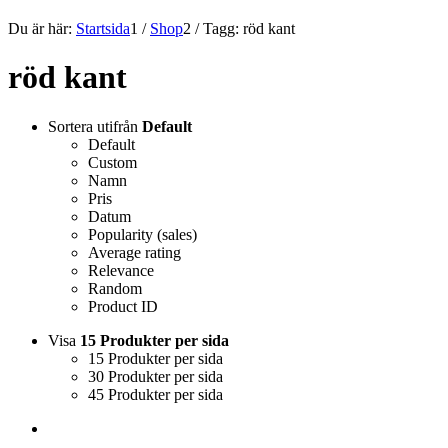
Du är här:
Startsida
1
/
Shop
2
/
Tagg: röd kant
röd kant
Sortera utifrån
Default
Default
Custom
Namn
Pris
Datum
Popularity (sales)
Average rating
Relevance
Random
Product ID
Visa
15 Produkter per sida
15 Produkter per sida
30 Produkter per sida
45 Produkter per sida