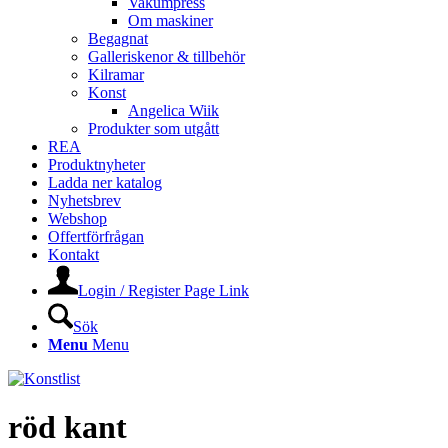
Vakumpress
Om maskiner
Begagnat
Galleriskenor & tillbehör
Kilramar
Konst
Angelica Wiik
Produkter som utgått
REA
Produktnyheter
Ladda ner katalog
Nyhetsbrev
Webshop
Offertförfrågan
Kontakt
Login / Register Page Link
Sök
Menu
Menu
röd kant