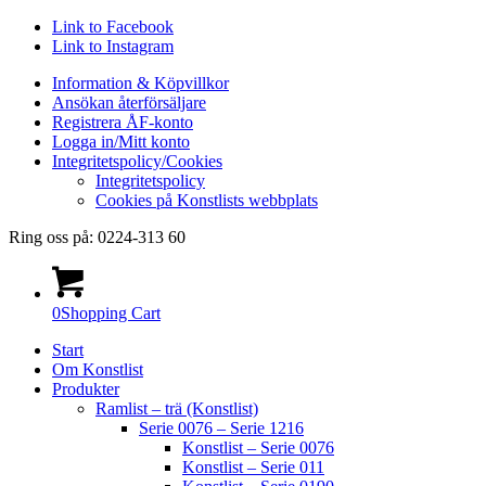
Link to Facebook
Link to Instagram
Information & Köpvillkor
Ansökan återförsäljare
Registrera ÅF-konto
Logga in/Mitt konto
Integritetspolicy/Cookies
Integritetspolicy
Cookies på Konstlists webbplats
Ring oss på: 0224-313 60
0
Shopping Cart
Start
Om Konstlist
Produkter
Ramlist – trä (Konstlist)
Serie 0076 – Serie 1216
Konstlist – Serie 0076
Konstlist – Serie 011