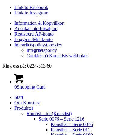
Link to Facebook
Link to Instagram
Information & Köpvillkor
Ansökan återförsäljare
Registrera ÅF-konto
Logga in/Mitt konto
Integritetspolicy/Cookies
Integritetspolicy
Cookies på Konstlists webbplats
Ring oss på: 0224-313 60
0
Shopping Cart
Start
Om Konstlist
Produkter
Ramlist – trä (Konstlist)
Serie 0076 – Serie 1216
Konstlist – Serie 0076
Konstlist – Serie 011