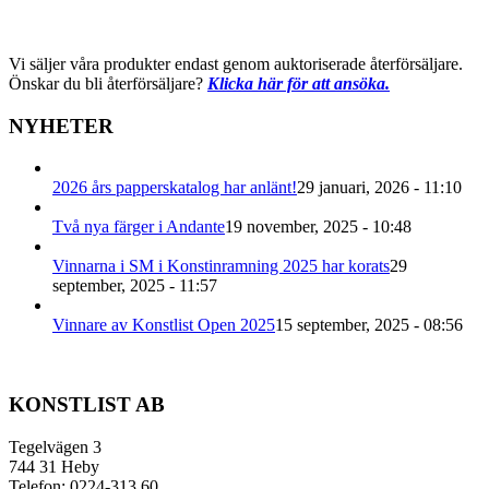
Vi säljer våra produkter endast genom auktoriserade återförsäljare.
Önskar du bli återförsäljare?
Klicka här för att ansöka.
NYHETER
2026 års papperskatalog har anlänt!
29 januari, 2026 - 11:10
Två nya färger i Andante
19 november, 2025 - 10:48
Vinnarna i SM i Konstinramning 2025 har korats
29
september, 2025 - 11:57
Vinnare av Konstlist Open 2025
15 september, 2025 - 08:56
KONSTLIST AB
Tegelvägen 3
744 31 Heby
Telefon: 0224-313 60