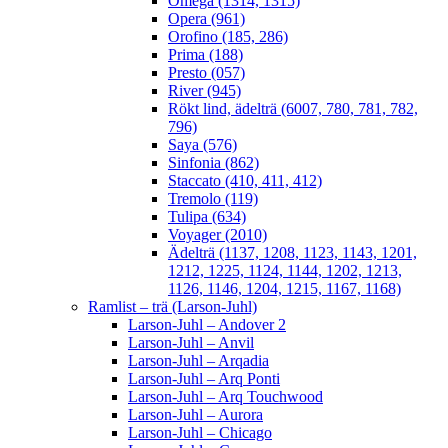
Omega (1314, 1315)
Opera (961)
Orofino (185, 286)
Prima (188)
Presto (057)
River (945)
Rökt lind, ädelträ (6007, 780, 781, 782,
796)
Saya (576)
Sinfonia (862)
Staccato (410, 411, 412)
Tremolo (119)
Tulipa (634)
Voyager (2010)
Ädelträ (1137, 1208, 1123, 1143, 1201,
1212, 1225, 1124, 1144, 1202, 1213,
1126, 1146, 1204, 1215, 1167, 1168)
Ramlist – trä (Larson-Juhl)
Larson-Juhl – Andover 2
Larson-Juhl – Anvil
Larson-Juhl – Arqadia
Larson-Juhl – Arq Ponti
Larson-Juhl – Arq Touchwood
Larson-Juhl – Aurora
Larson-Juhl – Chicago