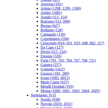
Anversa (191)
Artista (1298, 1299, 1300)
Atelier (1081)
Aquila (113, 114)
Bologna (112, 060)
Brema (647)
Brillante (128)
Calmando (130)
Copenhagen (194)
Crescendo (016, 031, 033, 048, 062, 117)
Da Capo (127)
Divisi (215, 216)
Epoque (326)
Forte (701, 702, 704, 707, 708, 711)
Galatea (257)
Granada (1422)
Guazzo (181, 280)
Icona (1002, 6015)
Marie Claire (637)
Metalli Ossidati (193)
Moma (1600, 1601, 1603, 1604, 1605)
Serienamn: N-Ö
Nordic (938)
Nuvola (2010, 2011)