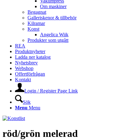
Vakumpress
Om maskiner
Begagnat
Galleriskenor & tillbehör
Kilramar
Konst
Angelica Wiik
Produkter som utgått
REA
Produktnyheter
Ladda ner katalog
Nyhetsbrev
Webshop
Offertförfrågan
Kontakt
Login / Register Page Link
Sök
Menu
Menu
röd/grön melerad