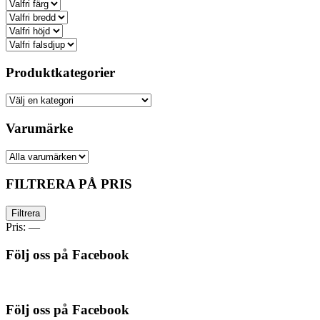
Produktkategorier
Varumärke
FILTRERA PÅ PRIS
Min
Max
Filtrera
pris
pris
Pris:
—
Följ oss på Facebook
Följ oss på Facebook