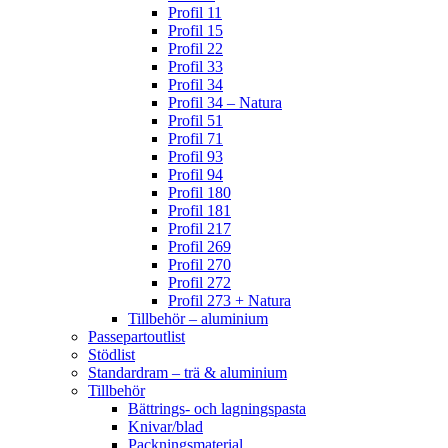
Profil 11
Profil 15
Profil 22
Profil 33
Profil 34
Profil 34 – Natura
Profil 51
Profil 71
Profil 93
Profil 94
Profil 180
Profil 181
Profil 217
Profil 269
Profil 270
Profil 272
Profil 273 + Natura
Tillbehör – aluminium
Passepartoutlist
Stödlist
Standardram – trä & aluminium
Tillbehör
Bättrings- och lagningspasta
Knivar/blad
Packningsmaterial