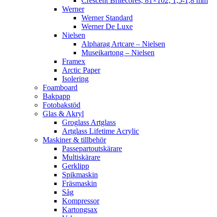
Crescent Britecores, 81×102, 1,5-1,8 mm
Werner
Werner Standard
Werner De Luxe
Nielsen
Alpharag Artcare – Nielsen
Museikartong – Nielsen
Framex
Arctic Paper
Isolering
Foamboard
Bakpapp
Fotobakstöd
Glas & Akryl
Groglass Artglass
Artglass Lifetime Acrylic
Maskiner & tillbehör
Passepartoutskärare
Multiskärare
Gerklipp
Spikmaskin
Fräsmaskin
Såg
Kompressor
Kartongsax