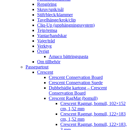
Rengöring
Skruv/spik/nål
Stift/bleck/klammer
Tavelhänge/krok/clip
Cliq-Up (upphängningssystem)
Tejp/remsa
Vantar/handskar
Vajer/tråd
Verktyg
Övrigt
Amaco bättringspasta
Om tillbehör
Passepartout
Crescent
Crescent Conservation Board
Crescent Conservation Suede
Dubbelsidig kartong – Crescent
Conservation Board
Crescent RagMat (bomull)
Crescent Ragmat, bomull, 102×152
cm, 1,52 mm
Crescent Ragmat, bomull, 122×183
cm, 1,52 mm
Crescent Ragmat, bomull, 122×183,
3 mm