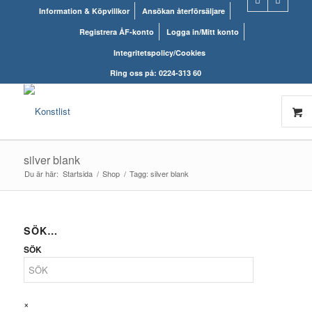
Information & Köpvillkor
Ansökan återförsäljare
Registrera ÅF-konto
Logga in/Mitt konto
Integritetspolicy/Cookies
Ring oss på: 0224-313 60
silver blank
Du är här:
Startsida
/
Shop
/
Tagg: silver blank
SÖK…
SÖK
×