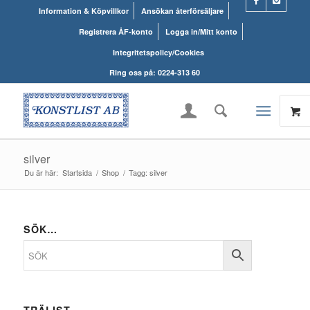
Information & Köpvillkor
Ansökan återförsäljare
Registrera ÅF-konto
Logga in/Mitt konto
Integritetspolicy/Cookies
Ring oss på: 0224-313 60
silver
Du är här:
Startsida
/
Shop
/
Tagg: silver
SÖK…