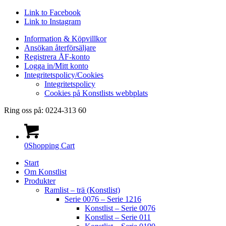
Link to Facebook
Link to Instagram
Information & Köpvillkor
Ansökan återförsäljare
Registrera ÅF-konto
Logga in/Mitt konto
Integritetspolicy/Cookies
Integritetspolicy
Cookies på Konstlists webbplats
Ring oss på: 0224-313 60
0
Shopping Cart
Start
Om Konstlist
Produkter
Ramlist – trä (Konstlist)
Serie 0076 – Serie 1216
Konstlist – Serie 0076
Konstlist – Serie 011