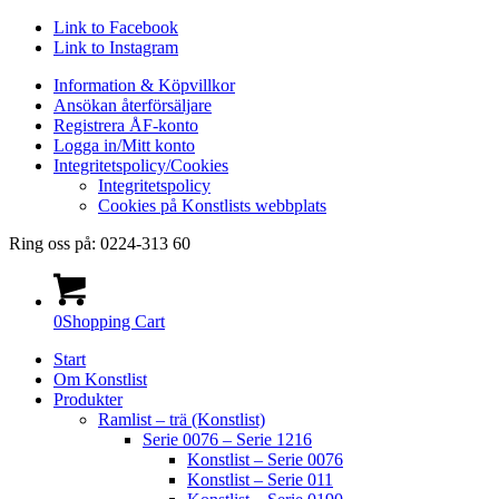
Link to Facebook
Link to Instagram
Information & Köpvillkor
Ansökan återförsäljare
Registrera ÅF-konto
Logga in/Mitt konto
Integritetspolicy/Cookies
Integritetspolicy
Cookies på Konstlists webbplats
Ring oss på: 0224-313 60
0
Shopping Cart
Start
Om Konstlist
Produkter
Ramlist – trä (Konstlist)
Serie 0076 – Serie 1216
Konstlist – Serie 0076
Konstlist – Serie 011