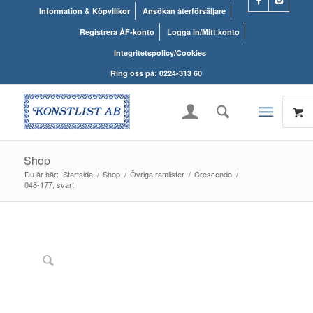
Information & Köpvillkor
Ansökan återförsäljare
Registrera ÅF-konto
Logga in/Mitt konto
Integritetspolicy/Cookies
Ring oss på: 0224-313 60
Shop
Du är här:
Startsida
/
Shop
/
Övriga ramlister
/
Crescendo
/
048-177, svart