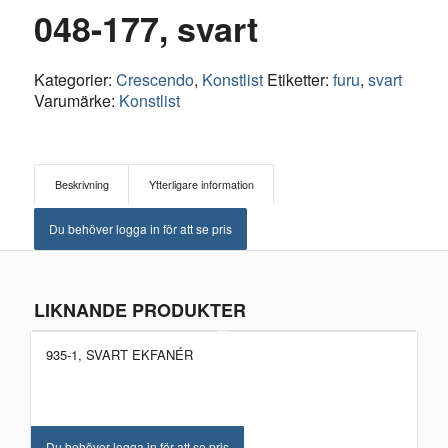
048-177, svart
Kategorier:
Crescendo
,
Konstlist
Etiketter:
furu
,
svart
Varumärke:
Konstlist
Beskrivning
Ytterligare information
Du behöver logga in för att se pris
LIKNANDE PRODUKTER
935-1, SVART EKFANÉR
NYHET!
Du behöver logga in för att se pris