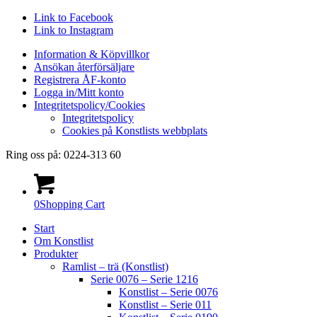
Link to Facebook
Link to Instagram
Information & Köpvillkor
Ansökan återförsäljare
Registrera ÅF-konto
Logga in/Mitt konto
Integritetspolicy/Cookies
Integritetspolicy
Cookies på Konstlists webbplats
Ring oss på: 0224-313 60
0
Shopping Cart
Start
Om Konstlist
Produkter
Ramlist – trä (Konstlist)
Serie 0076 – Serie 1216
Konstlist – Serie 0076
Konstlist – Serie 011