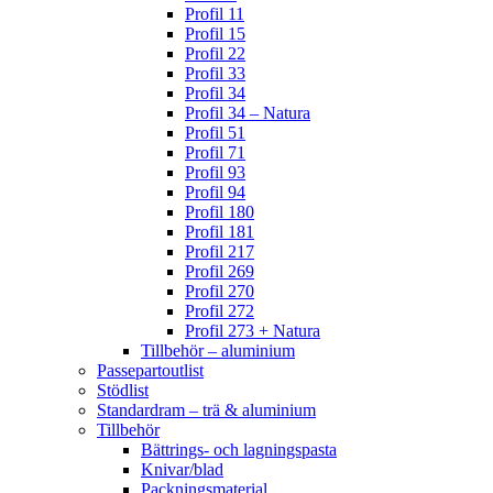
Profil 11
Profil 15
Profil 22
Profil 33
Profil 34
Profil 34 – Natura
Profil 51
Profil 71
Profil 93
Profil 94
Profil 180
Profil 181
Profil 217
Profil 269
Profil 270
Profil 272
Profil 273 + Natura
Tillbehör – aluminium
Passepartoutlist
Stödlist
Standardram – trä & aluminium
Tillbehör
Bättrings- och lagningspasta
Knivar/blad
Packningsmaterial