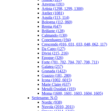
Anversa (191)
Artista (1298, 1299, 1300)
Atelier (1081)
Aquila (113, 114)
Bologna (112, 060)
Brema (647)
Brillante (128)
Calmando (130)
Copenhagen (194)
Crescendo (016, 031, 033, 048, 062, 117)
Da Capo (127)
Divisi (215, 216)
Epoque (326)
Forte (701, 702, 704, 707, 708, 711)
Galatea (257)
Granada (1422)
Guazzo (181, 280)
Icona (1002, 6015)
Marie Claire (637)
Metalli Ossidati (193)
Moma (1600, 1601, 1603, 1604, 1605)
Serienamn: N-Ö
Nordic (938)
Nuvola (2010, 2011)