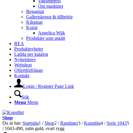
Vakumpress
Om maskiner
Begagnat
Galleriskenor & tillbehör
Kilramar
Konst
Angelica Wiik
Produkter som utgått
REA
Produktnyheter
Ladda ner katalog
Nyhetsbrev
Webshop
Offertförfrågan
Kontakt
Login / Register Page Link
Sök
Menu
Menu
Shop
Du är här:
Startsida
1
/
Shop
2
/
Ramlister
3
/
Konstlist
4
/
Serie 1043
5
/
1043-490, satin guld, svart rygg