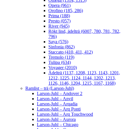
Omega (1314, 1315)
Opera (961)
Orofino (185, 286)
Prima (188)
Presto (057)
River (945)
Rökt lind, ädelträ (6007, 780, 781, 782,
796)
Saya (576)
Sinfonia (862)
Staccato (410, 411, 412)
Tremolo (119)
Tulipa (634)
Voyager (2010)
Ädelträ (1137, 1208, 1123, 1143, 1201,
1212, 1225, 1124, 1144, 1202, 1213,
1126, 1146, 1204, 1215, 1167, 1168)
Ramlist – trä (Larson-Juhl)
Larson-Juhl – Andover 2
Larson-Juhl – Anvil
Larson-Juhl – Arqadia
Larson-Juhl – Arq Ponti
Larson-Juhl – Arq Touchwood
Larson-Juhl – Aurora
Larson-Juhl – Chicago