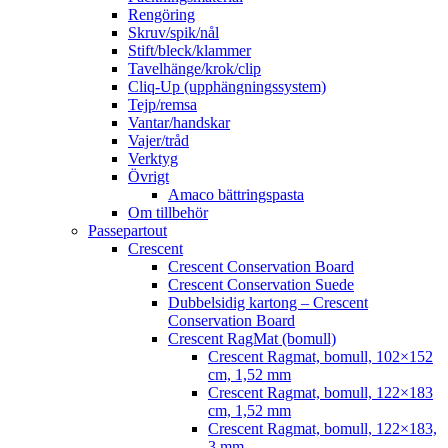
Rengöring
Skruv/spik/nål
Stift/bleck/klammer
Tavelhänge/krok/clip
Cliq-Up (upphängningssystem)
Tejp/remsa
Vantar/handskar
Vajer/tråd
Verktyg
Övrigt
Amaco bättringspasta
Om tillbehör
Passepartout
Crescent
Crescent Conservation Board
Crescent Conservation Suede
Dubbelsidig kartong – Crescent
Conservation Board
Crescent RagMat (bomull)
Crescent Ragmat, bomull, 102×152
cm, 1,52 mm
Crescent Ragmat, bomull, 122×183
cm, 1,52 mm
Crescent Ragmat, bomull, 122×183,
3 mm