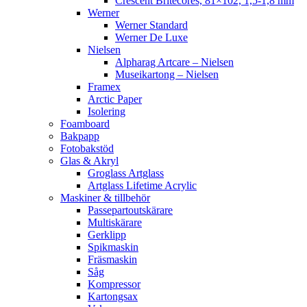
Crescent Britecores, 81×102, 1,5-1,8 mm
Werner
Werner Standard
Werner De Luxe
Nielsen
Alpharag Artcare – Nielsen
Museikartong – Nielsen
Framex
Arctic Paper
Isolering
Foamboard
Bakpapp
Fotobakstöd
Glas & Akryl
Groglass Artglass
Artglass Lifetime Acrylic
Maskiner & tillbehör
Passepartoutskärare
Multiskärare
Gerklipp
Spikmaskin
Fräsmaskin
Såg
Kompressor
Kartongsax