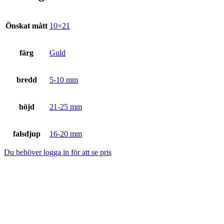
Önskat mått
10×21
färg
Guld
bredd
5-10 mm
höjd
21-25 mm
falsdjup
16-20 mm
Du behöver logga in för att se pris
NYHET!
1043-284, svart