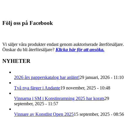
Du behöver logga in för att se pris
Detaljinfo
Följ oss på Facebook
Vi säljer våra produkter endast genom auktoriserade återförsäljare.
Önskar du bli återförsäljare?
Klicka här för att ansöka.
NYHETER
2026 års papperskatalog har anlänt!
29 januari, 2026 - 11:10
Två nya färger i Andante
19 november, 2025 - 10:48
Vinnarna i SM i Konstinramning 2025 har korats
29
september, 2025 - 11:57
Vinnare av Konstlist Open 2025
15 september, 2025 - 08:56