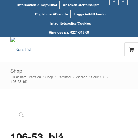
Information & Köpvillkor
Ansökan återförsäljare
Registrera ÅF-konto
Logga in/Mitt konto
Integritetspolicy/Cookies
Ring oss på: 0224-313 60
Shop
Du är här:
Startsida
/
Shop
/
Ramlister
/
Werner
/
Serie 106
/
106-53, blå
106-53, blå