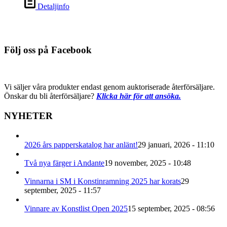
Detaljinfo
Följ oss på Facebook
Vi säljer våra produkter endast genom auktoriserade återförsäljare.
Önskar du bli återförsäljare?
Klicka här för att ansöka.
NYHETER
2026 års papperskatalog har anlänt!
29 januari, 2026 - 11:10
Två nya färger i Andante
19 november, 2025 - 10:48
Vinnarna i SM i Konstinramning 2025 har korats
29
september, 2025 - 11:57
Vinnare av Konstlist Open 2025
15 september, 2025 - 08:56