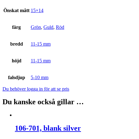
Önskat mått
15×14
färg
Grön
,
Guld
,
Röd
bredd
11-15 mm
höjd
11-15 mm
falsdjup
5-10 mm
Du behöver logga in för att se pris
Du kanske också gillar …
106-701, blank silver