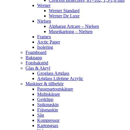
Crescent Britecores, 81×102, 1,5-1,8 mm
Werner
Werner Standard
Werner De Luxe
Nielsen
Alpharag Artcare – Nielsen
Museikartong – Nielsen
Framex
Arctic Paper
Isolering
Foamboard
Bakpapp
Fotobakstöd
Glas & Akryl
Groglass Artglass
Artglass Lifetime Acrylic
Maskiner & tillbehör
Passepartoutskärare
Multiskärare
Gerklipp
Spikmaskin
Fräsmaskin
Såg
Kompressor
Kartongsax