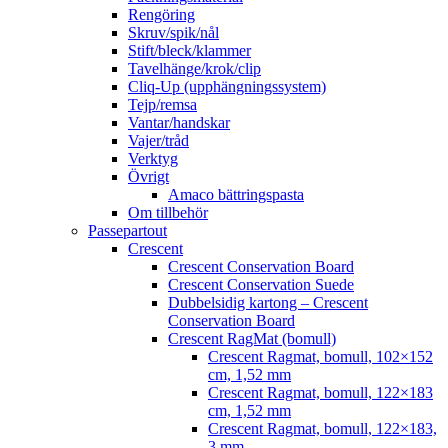
Rengöring
Skruv/spik/nål
Stift/bleck/klammer
Tavelhänge/krok/clip
Cliq-Up (upphängningssystem)
Tejp/remsa
Vantar/handskar
Vajer/tråd
Verktyg
Övrigt
Amaco bättringspasta
Om tillbehör
Passepartout
Crescent
Crescent Conservation Board
Crescent Conservation Suede
Dubbelsidig kartong – Crescent
Conservation Board
Crescent RagMat (bomull)
Crescent Ragmat, bomull, 102×152
cm, 1,52 mm
Crescent Ragmat, bomull, 122×183
cm, 1,52 mm
Crescent Ragmat, bomull, 122×183,
3 mm