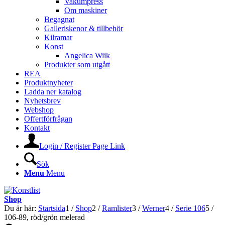
Vakumpress
Om maskiner
Begagnat
Galleriskenor & tillbehör
Kilramar
Konst
Angelica Wiik
Produkter som utgått
REA
Produktnyheter
Ladda ner katalog
Nyhetsbrev
Webshop
Offertförfrågan
Kontakt
Login / Register Page Link
Sök
Menu
Menu
Shop
Du är här:
Startsida
1
/
Shop
2
/
Ramlister
3
/
Werner
4
/
Serie 106
5
/
106-89, röd/grön melerad