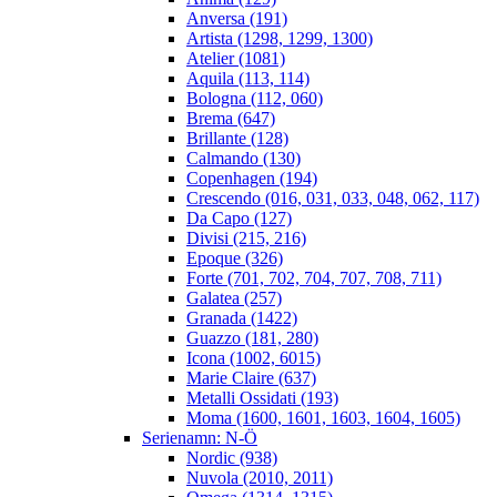
Anversa (191)
Artista (1298, 1299, 1300)
Atelier (1081)
Aquila (113, 114)
Bologna (112, 060)
Brema (647)
Brillante (128)
Calmando (130)
Copenhagen (194)
Crescendo (016, 031, 033, 048, 062, 117)
Da Capo (127)
Divisi (215, 216)
Epoque (326)
Forte (701, 702, 704, 707, 708, 711)
Galatea (257)
Granada (1422)
Guazzo (181, 280)
Icona (1002, 6015)
Marie Claire (637)
Metalli Ossidati (193)
Moma (1600, 1601, 1603, 1604, 1605)
Serienamn: N-Ö
Nordic (938)
Nuvola (2010, 2011)