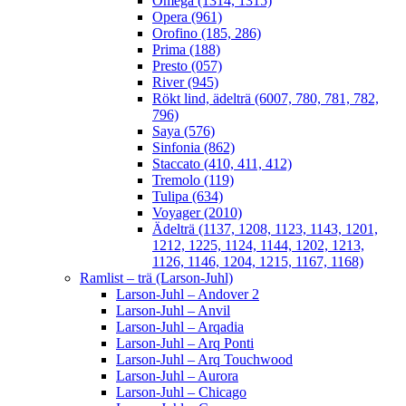
Omega (1314, 1315)
Opera (961)
Orofino (185, 286)
Prima (188)
Presto (057)
River (945)
Rökt lind, ädelträ (6007, 780, 781, 782,
796)
Saya (576)
Sinfonia (862)
Staccato (410, 411, 412)
Tremolo (119)
Tulipa (634)
Voyager (2010)
Ädelträ (1137, 1208, 1123, 1143, 1201,
1212, 1225, 1124, 1144, 1202, 1213,
1126, 1146, 1204, 1215, 1167, 1168)
Ramlist – trä (Larson-Juhl)
Larson-Juhl – Andover 2
Larson-Juhl – Anvil
Larson-Juhl – Arqadia
Larson-Juhl – Arq Ponti
Larson-Juhl – Arq Touchwood
Larson-Juhl – Aurora
Larson-Juhl – Chicago