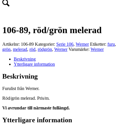
106-89, röd/grön melerad
Artikelnr:
106-89
Kategorier:
Serie 106
,
Werner
Etiketter:
furu
,
grön
,
melerad
,
röd
,
rödgrön
,
Werner
Varumärke:
Werner
Beskrivning
Ytterligare information
Beskrivning
Furulist från Werner.
Röd/grön melerad. Pris/m.
Vi avrundar till närmaste fullängd.
Ytterligare information