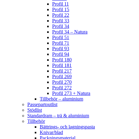
Profil 11
Profil 15
Profil 22
Profil 33
Profil 34
Profil 34 – Natura
Profil 51
Profil 71
Profil 93
Profil 94
Profil 180
Profil 181
Profil 217
Profil 269
Profil 270
Profil 272
Profil 273 + Natura
Tillbehör – aluminium
Passepartoutlist
Stödlist
Standardram – trä & aluminium
Tillbehör
Bättrings- och lagningspasta
Knivar/blad
Packningsmaterial