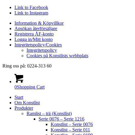
Link to Facebook
Link to Instagram
Information & Köpvillkor
Ansökan återförsäljare
Registrera ÅF-konto
Logga in/Mitt konto
Integritetspolicy/Cookies
Integritetspolicy
Cookies på Konstlists webbplats
Ring oss på: 0224-313 60
0
Shopping Cart
Start
Om Konstlist
Produkter
Ramlist – trä (Konstlist)
Serie 0076 – Serie 1216
Konstlist – Serie 0076
Konstlist – Serie 011