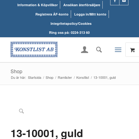
Information & Köpvillkor
Ansökan återförsäljare
Registrera ÅF-konto
Logga in/Mitt konto
Integritetspolicy/Cookies
Ring oss på: 0224-313 60
Shop
Du är här:
Startsida
/
Shop
/
Ramlister
/
Konstlist
/
13-10001, guld
UTGÅTT!
13-10001, guld