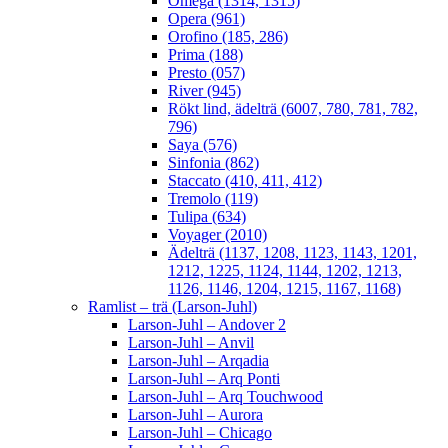
Omega (1314, 1315)
Opera (961)
Orofino (185, 286)
Prima (188)
Presto (057)
River (945)
Rökt lind, ädelträ (6007, 780, 781, 782,
796)
Saya (576)
Sinfonia (862)
Staccato (410, 411, 412)
Tremolo (119)
Tulipa (634)
Voyager (2010)
Ädelträ (1137, 1208, 1123, 1143, 1201,
1212, 1225, 1124, 1144, 1202, 1213,
1126, 1146, 1204, 1215, 1167, 1168)
Ramlist – trä (Larson-Juhl)
Larson-Juhl – Andover 2
Larson-Juhl – Anvil
Larson-Juhl – Arqadia
Larson-Juhl – Arq Ponti
Larson-Juhl – Arq Touchwood
Larson-Juhl – Aurora
Larson-Juhl – Chicago