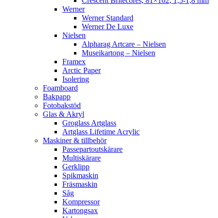
Crescent Britecores, 81×102, 1,5-1,8 mm
Werner
Werner Standard
Werner De Luxe
Nielsen
Alpharag Artcare – Nielsen
Museikartong – Nielsen
Framex
Arctic Paper
Isolering
Foamboard
Bakpapp
Fotobakstöd
Glas & Akryl
Groglass Artglass
Artglass Lifetime Acrylic
Maskiner & tillbehör
Passepartoutskärare
Multiskärare
Gerklipp
Spikmaskin
Fräsmaskin
Såg
Kompressor
Kartongsax