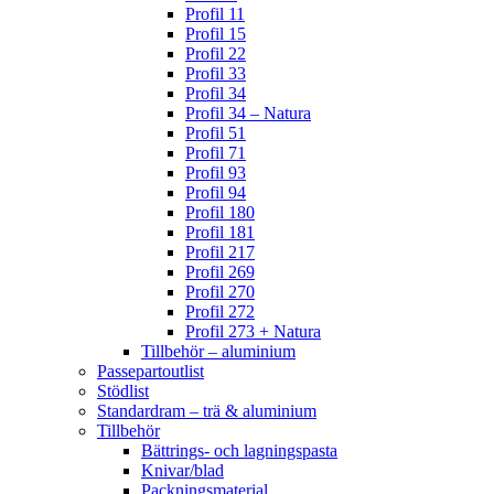
Profil 11
Profil 15
Profil 22
Profil 33
Profil 34
Profil 34 – Natura
Profil 51
Profil 71
Profil 93
Profil 94
Profil 180
Profil 181
Profil 217
Profil 269
Profil 270
Profil 272
Profil 273 + Natura
Tillbehör – aluminium
Passepartoutlist
Stödlist
Standardram – trä & aluminium
Tillbehör
Bättrings- och lagningspasta
Knivar/blad
Packningsmaterial