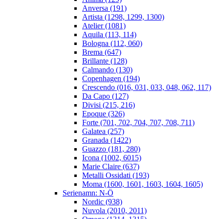
Anversa (191)
Artista (1298, 1299, 1300)
Atelier (1081)
Aquila (113, 114)
Bologna (112, 060)
Brema (647)
Brillante (128)
Calmando (130)
Copenhagen (194)
Crescendo (016, 031, 033, 048, 062, 117)
Da Capo (127)
Divisi (215, 216)
Epoque (326)
Forte (701, 702, 704, 707, 708, 711)
Galatea (257)
Granada (1422)
Guazzo (181, 280)
Icona (1002, 6015)
Marie Claire (637)
Metalli Ossidati (193)
Moma (1600, 1601, 1603, 1604, 1605)
Serienamn: N-Ö
Nordic (938)
Nuvola (2010, 2011)