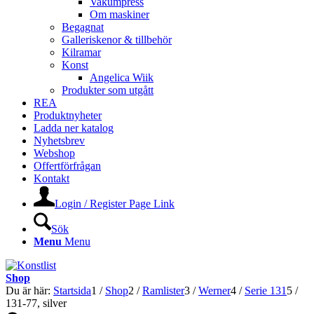
Vakumpress
Om maskiner
Begagnat
Galleriskenor & tillbehör
Kilramar
Konst
Angelica Wiik
Produkter som utgått
REA
Produktnyheter
Ladda ner katalog
Nyhetsbrev
Webshop
Offertförfrågan
Kontakt
Login / Register Page Link
Sök
Menu
Menu
Shop
Du är här:
Startsida
1
/
Shop
2
/
Ramlister
3
/
Werner
4
/
Serie 131
5
/
131-77, silver