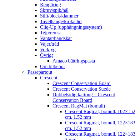
Rengöring
Skruv/spik/nål
Stift/bleck/klammer
Tavelhänge/krok/clip
Cliq-Up (upphängningssystem)
Tejp/remsa
Vantar/handskar
Vajer/tråd
Verktyg
Övrigt
Amaco bättringspasta
Om tillbehör
Passepartout
Crescent
Crescent Conservation Board
Crescent Conservation Suede
Dubbelsidig kartong – Crescent
Conservation Board
Crescent RagMat (bomull)
Crescent Ragmat, bomull, 102×152
cm, 1,52 mm
Crescent Ragmat, bomull, 122×183
cm, 1,52 mm
Crescent Ragmat, bomull, 122×183,
3 mm