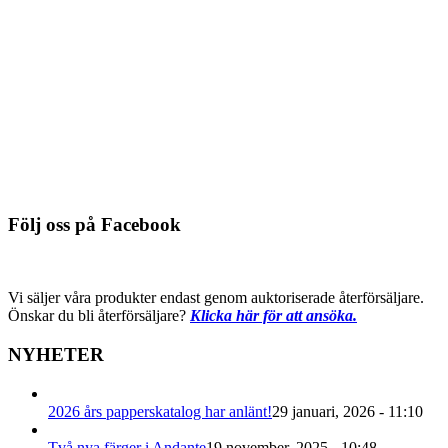
Du behöver logga in för att se pris
Detaljinfo
131-81, grön/guld
Du behöver logga in för att se pris
Detaljinfo
Följ oss på Facebook
Vi säljer våra produkter endast genom auktoriserade återförsäljare.
Önskar du bli återförsäljare?
Klicka här för att ansöka.
NYHETER
2026 års papperskatalog har anlänt!
29 januari, 2026 - 11:10
Två nya färger i Andante
19 november, 2025 - 10:48