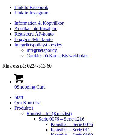
Link to Facebook
Link to Instagram
Information & Köpvillkor
Ansökan återförsäljare
Registrera ÅF-konto
Logga in/Mitt konto
Integritetspolicy/Cookies
Integritetspolicy
Cookies på Konstlists webbplats
Ring oss på: 0224-313 60
0
Shopping Cart
Start
Om Konstlist
Produkter
Ramlist – trä (Konstlist)
Serie 0076 – Serie 1216
Konstlist – Serie 0076
Konstlist – Serie 011