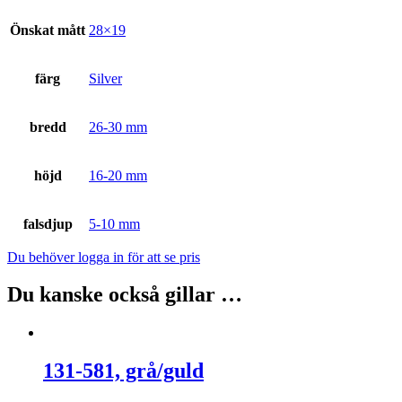
Önskat mått
28×19
färg
Silver
bredd
26-30 mm
höjd
16-20 mm
falsdjup
5-10 mm
Du behöver logga in för att se pris
Du kanske också gillar …
131-581, grå/guld