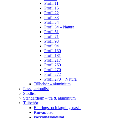
Profil 11
Profil 15
Profil 22
Profil 33
Profil 34
Profil 34 – Natura
Profil 51
Profil 71
Profil 93
Profil 94
Profil 180
Profil 181
Profil 217
Profil 269
Profil 270
Profil 272
Profil 273 + Natura
Tillbehör – aluminium
Passepartoutlist
Stödlist
Standardram – trä & aluminium
Tillbehör
Bättrings- och lagningspasta
Knivar/blad
Packningsmaterial