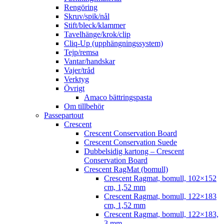
Rengöring
Skruv/spik/nål
Stift/bleck/klammer
Tavelhänge/krok/clip
Cliq-Up (upphängningssystem)
Tejp/remsa
Vantar/handskar
Vajer/tråd
Verktyg
Övrigt
Amaco bättringspasta
Om tillbehör
Passepartout
Crescent
Crescent Conservation Board
Crescent Conservation Suede
Dubbelsidig kartong – Crescent
Conservation Board
Crescent RagMat (bomull)
Crescent Ragmat, bomull, 102×152
cm, 1,52 mm
Crescent Ragmat, bomull, 122×183
cm, 1,52 mm
Crescent Ragmat, bomull, 122×183,
3 mm