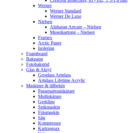
Crescent Britecores, 81×102, 1,5-1,8 mm
Werner
Werner Standard
Werner De Luxe
Nielsen
Alpharag Artcare – Nielsen
Museikartong – Nielsen
Framex
Arctic Paper
Isolering
Foamboard
Bakpapp
Fotobakstöd
Glas & Akryl
Groglass Artglass
Artglass Lifetime Acrylic
Maskiner & tillbehör
Passepartoutskärare
Multiskärare
Gerklipp
Spikmaskin
Fräsmaskin
Såg
Kompressor
Kartongsax