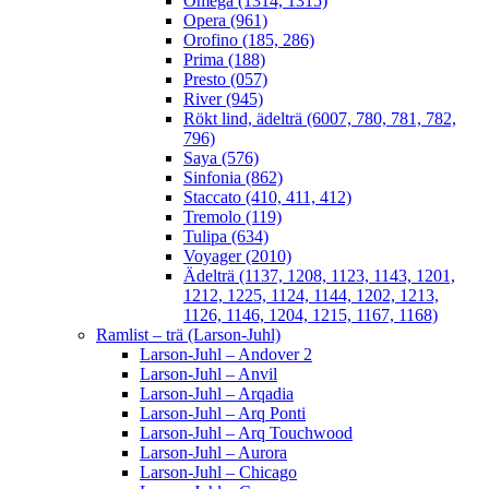
Omega (1314, 1315)
Opera (961)
Orofino (185, 286)
Prima (188)
Presto (057)
River (945)
Rökt lind, ädelträ (6007, 780, 781, 782,
796)
Saya (576)
Sinfonia (862)
Staccato (410, 411, 412)
Tremolo (119)
Tulipa (634)
Voyager (2010)
Ädelträ (1137, 1208, 1123, 1143, 1201,
1212, 1225, 1124, 1144, 1202, 1213,
1126, 1146, 1204, 1215, 1167, 1168)
Ramlist – trä (Larson-Juhl)
Larson-Juhl – Andover 2
Larson-Juhl – Anvil
Larson-Juhl – Arqadia
Larson-Juhl – Arq Ponti
Larson-Juhl – Arq Touchwood
Larson-Juhl – Aurora
Larson-Juhl – Chicago