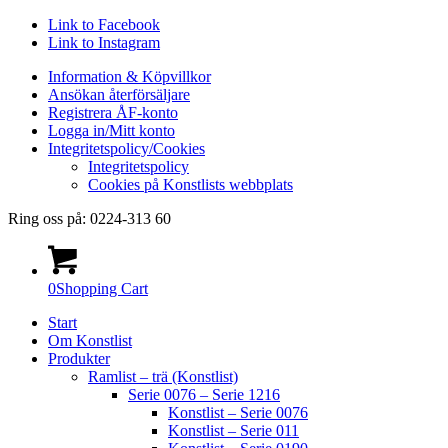
Link to Facebook
Link to Instagram
Information & Köpvillkor
Ansökan återförsäljare
Registrera ÅF-konto
Logga in/Mitt konto
Integritetspolicy/Cookies
Integritetspolicy
Cookies på Konstlists webbplats
Ring oss på: 0224-313 60
0
Shopping Cart
Start
Om Konstlist
Produkter
Ramlist – trä (Konstlist)
Serie 0076 – Serie 1216
Konstlist – Serie 0076
Konstlist – Serie 011