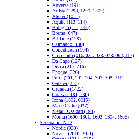
Anversa (191)
Artista (1298, 1299, 1300)
Atelier (1081)
Aquila (113, 114)
Bologna (112, 060)
Brema (647)
Brillante (128)
Calmando (130)
Copenhagen (194)
Crescendo (016, 031, 033, 048, 062, 117)
Da Capo (127)
Divisi (215, 216)
Epoque (326)
Forte (701, 702, 704, 707, 708, 711)
Galatea (257)
Granada (1422)
Guazzo (181, 280)
Icona (1002, 6015)
Marie Claire (637)
Metalli Ossidati (193)
Moma (1600, 1601, 1603, 1604, 1605)
Serienamn: N-Ö
Nordic (938)
Nuvola (2010, 2011)