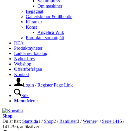
Vakumpress
Om maskiner
Begagnat
Galleriskenor & tillbehör
Kilramar
Konst
Angelica Wiik
Produkter som utgått
REA
Produktnyheter
Ladda ner katalog
Nyhetsbrev
Webshop
Offertförfrågan
Kontakt
Login / Register Page Link
Sök
Menu
Menu
Shop
Du är här:
Startsida
1
/
Shop
2
/
Ramlister
3
/
Werner
4
/
Serie 141
5
/
141-796, antiksilver