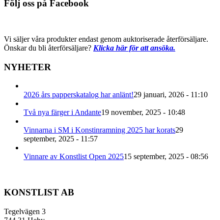
Följ oss på Facebook
Vi säljer våra produkter endast genom auktoriserade återförsäljare.
Önskar du bli återförsäljare?
Klicka här för att ansöka.
NYHETER
2026 års papperskatalog har anlänt!
29 januari, 2026 - 11:10
Två nya färger i Andante
19 november, 2025 - 10:48
Vinnarna i SM i Konstinramning 2025 har korats
29
september, 2025 - 11:57
Vinnare av Konstlist Open 2025
15 september, 2025 - 08:56
KONSTLIST AB
Tegelvägen 3