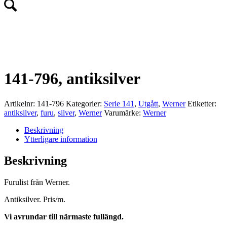
UTGÅTT!
141-796, antiksilver
Artikelnr:
141-796
Kategorier:
Serie 141
,
Utgått
,
Werner
Etiketter:
antiksilver
,
furu
,
silver
,
Werner
Varumärke:
Werner
Beskrivning
Ytterligare information
Beskrivning
Furulist från Werner.
Antiksilver. Pris/m.
Vi avrundar till närmaste fullängd.