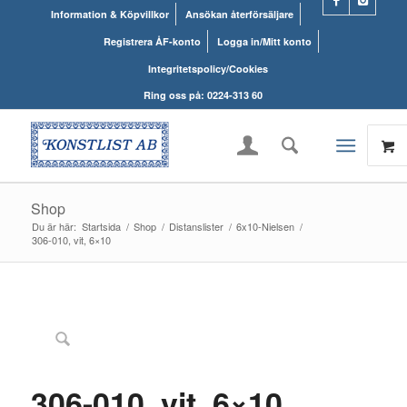
Information & Köpvillkor
Ansökan återförsäljare
Registrera ÅF-konto
Logga in/Mitt konto
Integritetspolicy/Cookies
Ring oss på: 0224-313 60
Shop
Du är här:
Startsida
/
Shop
/
Distanslister
/
6x10-Nielsen
/
306-010, vit, 6×10
306-010, vit, 6×10