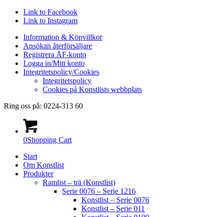
Link to Facebook
Link to Instagram
Information & Köpvillkor
Ansökan återförsäljare
Registrera ÅF-konto
Logga in/Mitt konto
Integritetspolicy/Cookies
Integritetspolicy
Cookies på Konstlists webbplats
Ring oss på: 0224-313 60
0
Shopping Cart
Start
Om Konstlist
Produkter
Ramlist – trä (Konstlist)
Serie 0076 – Serie 1216
Konstlist – Serie 0076
Konstlist – Serie 011