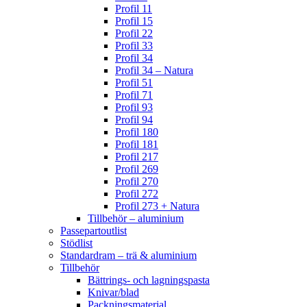
Profil 11
Profil 15
Profil 22
Profil 33
Profil 34
Profil 34 – Natura
Profil 51
Profil 71
Profil 93
Profil 94
Profil 180
Profil 181
Profil 217
Profil 269
Profil 270
Profil 272
Profil 273 + Natura
Tillbehör – aluminium
Passepartoutlist
Stödlist
Standardram – trä & aluminium
Tillbehör
Bättrings- och lagningspasta
Knivar/blad
Packningsmaterial