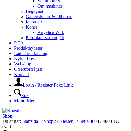
Vakumpress
Om maskiner
Begagnat
Galleriskenor & tillbehör
Kilramar
Konst
Angelica Wiik
Produkter som utgått
REA
Produktnyheter
Ladda ner katalog
Nyhetsbrev
Webshop
Offertförfrågan
Kontakt
Login / Register Page Link
Sök
Menu
Menu
Shop
Du är här:
Startsida
1
/
Shop
2
/
Nielsen
3
/
Serie 400
4
/
400-016,
svart