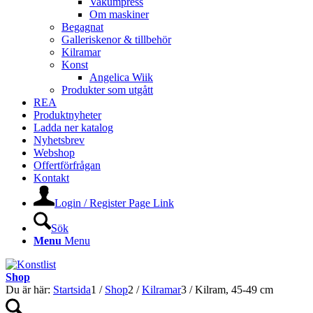
Vakumpress
Om maskiner
Begagnat
Galleriskenor & tillbehör
Kilramar
Konst
Angelica Wiik
Produkter som utgått
REA
Produktnyheter
Ladda ner katalog
Nyhetsbrev
Webshop
Offertförfrågan
Kontakt
Login / Register Page Link
Sök
Menu
Menu
Shop
Du är här:
Startsida
1
/
Shop
2
/
Kilramar
3
/
Kilram, 45-49 cm