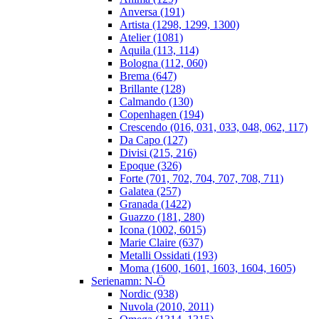
Anversa (191)
Artista (1298, 1299, 1300)
Atelier (1081)
Aquila (113, 114)
Bologna (112, 060)
Brema (647)
Brillante (128)
Calmando (130)
Copenhagen (194)
Crescendo (016, 031, 033, 048, 062, 117)
Da Capo (127)
Divisi (215, 216)
Epoque (326)
Forte (701, 702, 704, 707, 708, 711)
Galatea (257)
Granada (1422)
Guazzo (181, 280)
Icona (1002, 6015)
Marie Claire (637)
Metalli Ossidati (193)
Moma (1600, 1601, 1603, 1604, 1605)
Serienamn: N-Ö
Nordic (938)
Nuvola (2010, 2011)