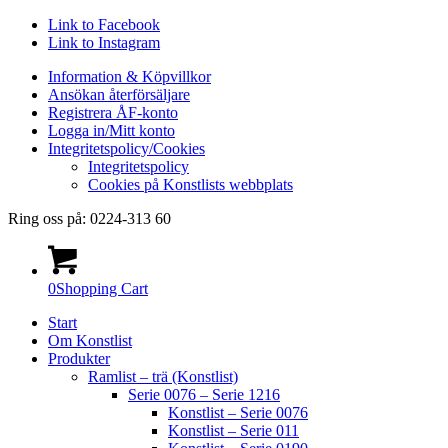
Link to Facebook
Link to Instagram
Information & Köpvillkor
Ansökan återförsäljare
Registrera ÅF-konto
Logga in/Mitt konto
Integritetspolicy/Cookies
Integritetspolicy
Cookies på Konstlists webbplats
Ring oss på: 0224-313 60
0
Shopping Cart
Start
Om Konstlist
Produkter
Ramlist – trä (Konstlist)
Serie 0076 – Serie 1216
Konstlist – Serie 0076
Konstlist – Serie 011