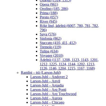
Omega (1314, 1315)
Opera (961)
Orofino (185, 286)
Prima (188)
Presto (057)
River (945)
Rökt lind, ädelträ (6007, 780, 781, 782,
796)
Saya (576)
Sinfonia (862)
Staccato (410, 411, 412)
Tremolo (119)
Tulipa (634)
Voyager (2010)
Ädelträ (1137, 1208, 1123, 1143, 1201,
1212, 1225, 1124, 1144, 1202, 1213,
1126, 1146, 1204, 1215, 1167, 1168)
Ramlist – trä (Larson-Juhl)
Larson-Juhl – Andover 2
Larson-Juhl – Anvil
Larson-Juhl – Arqadia
Larson-Juhl – Arq Ponti
Larson-Juhl – Arq Touchwood
Larson-Juhl – Aurora
Larson-Juhl – Chicago