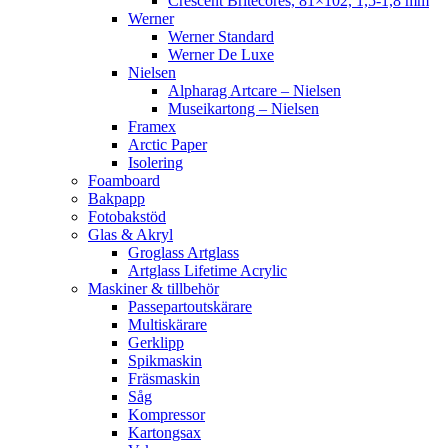
Crescent Britecores, 81×102, 1,5-1,8 mm
Werner
Werner Standard
Werner De Luxe
Nielsen
Alpharag Artcare – Nielsen
Museikartong – Nielsen
Framex
Arctic Paper
Isolering
Foamboard
Bakpapp
Fotobakstöd
Glas & Akryl
Groglass Artglass
Artglass Lifetime Acrylic
Maskiner & tillbehör
Passepartoutskärare
Multiskärare
Gerklipp
Spikmaskin
Fräsmaskin
Såg
Kompressor
Kartongsax