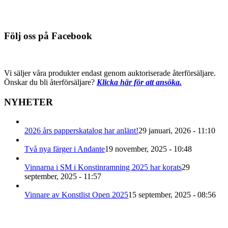
har
kan
flera
väljas
Du behöver logga in för att se pris
varianter.
på
Den
De
produktsidan
här
Följ oss på Facebook
olika
produkten
alternativen
har
kan
flera
väljas
varianter.
Vi säljer våra produkter endast genom auktoriserade återförsäljare.
på
De
Önskar du bli återförsäljare?
Klicka här för att ansöka.
produktsidan
olika
alternativen
NYHETER
kan
väljas
på
2026 års papperskatalog har anlänt!
29 januari, 2026 - 11:10
produktsidan
Två nya färger i Andante
19 november, 2025 - 10:48
Vinnarna i SM i Konstinramning 2025 har korats
29
september, 2025 - 11:57
Vinnare av Konstlist Open 2025
15 september, 2025 - 08:56