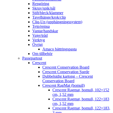
Rengöring
Skruv/spik/nål
Stift/bleck/klammer
Tavelhänge/krok/clip
Cliq-Up (upphängningssystem)
Tejp/remsa
Vantar/handskar
Vajer/tråd
Verktyg
Övrigt
Amaco bättringspasta
Om tillbehör
Passepartout
Crescent
Crescent Conservation Board
Crescent Conservation Suede
Dubbelsidig kartong – Crescent
Conservation Board
Crescent RagMat (bomull)
Crescent Ragmat, bomull, 102×152
cm, 1,52 mm
Crescent Ragmat, bomull, 122×183
cm, 1,52 mm
Crescent Ragmat, bomull, 122×183,
3 mm