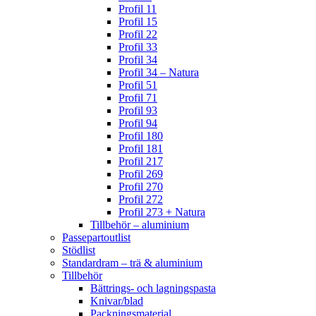
Profil 11
Profil 15
Profil 22
Profil 33
Profil 34
Profil 34 – Natura
Profil 51
Profil 71
Profil 93
Profil 94
Profil 180
Profil 181
Profil 217
Profil 269
Profil 270
Profil 272
Profil 273 + Natura
Tillbehör – aluminium
Passepartoutlist
Stödlist
Standardram – trä & aluminium
Tillbehör
Bättrings- och lagningspasta
Knivar/blad
Packningsmaterial