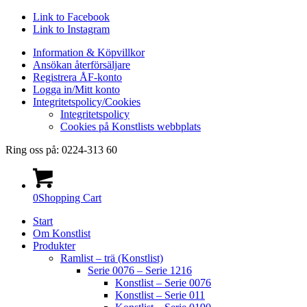
Link to Facebook
Link to Instagram
Information & Köpvillkor
Ansökan återförsäljare
Registrera ÅF-konto
Logga in/Mitt konto
Integritetspolicy/Cookies
Integritetspolicy
Cookies på Konstlists webbplats
Ring oss på: 0224-313 60
0
Shopping Cart
Start
Om Konstlist
Produkter
Ramlist – trä (Konstlist)
Serie 0076 – Serie 1216
Konstlist – Serie 0076
Konstlist – Serie 011