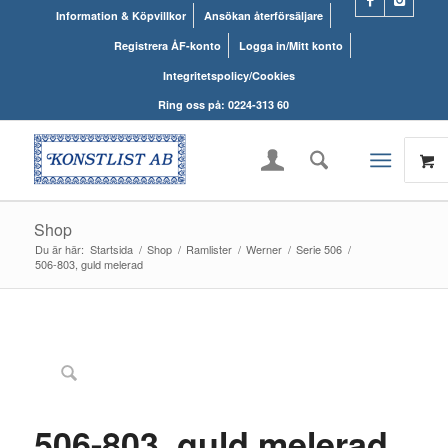
Information & Köpvillkor
Ansökan återförsäljare
Registrera ÅF-konto
Logga in/Mitt konto
Integritetspolicy/Cookies
Ring oss på: 0224-313 60
Shop
Du är här:
Startsida
/
Shop
/
Ramlister
/
Werner
/
Serie 506
/
506-803, guld melerad
NYHET!
506-803, guld melerad