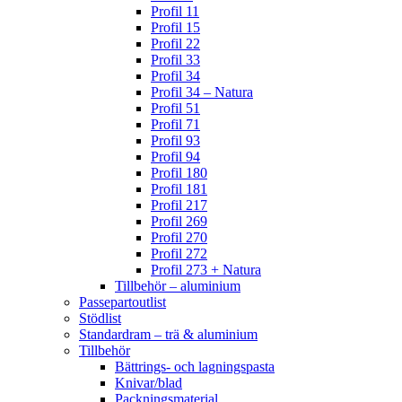
Profil 11
Profil 15
Profil 22
Profil 33
Profil 34
Profil 34 – Natura
Profil 51
Profil 71
Profil 93
Profil 94
Profil 180
Profil 181
Profil 217
Profil 269
Profil 270
Profil 272
Profil 273 + Natura
Tillbehör – aluminium
Passepartoutlist
Stödlist
Standardram – trä & aluminium
Tillbehör
Bättrings- och lagningspasta
Knivar/blad
Packningsmaterial