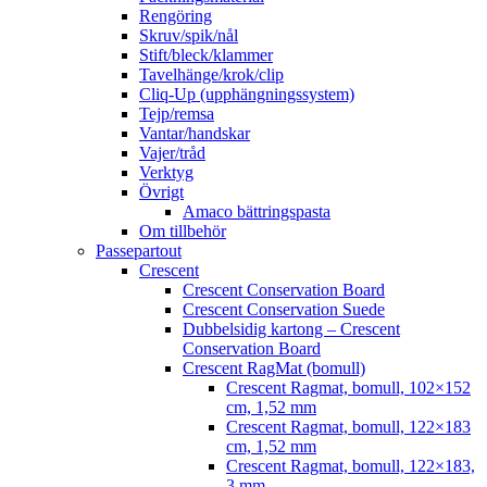
Rengöring
Skruv/spik/nål
Stift/bleck/klammer
Tavelhänge/krok/clip
Cliq-Up (upphängningssystem)
Tejp/remsa
Vantar/handskar
Vajer/tråd
Verktyg
Övrigt
Amaco bättringspasta
Om tillbehör
Passepartout
Crescent
Crescent Conservation Board
Crescent Conservation Suede
Dubbelsidig kartong – Crescent
Conservation Board
Crescent RagMat (bomull)
Crescent Ragmat, bomull, 102×152
cm, 1,52 mm
Crescent Ragmat, bomull, 122×183
cm, 1,52 mm
Crescent Ragmat, bomull, 122×183,
3 mm