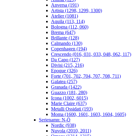
Anversa (191)
Artista (1298, 1299, 1300)
Atelier (1081)
Aquila (113, 114)
Bologna (112, 060)
Brema (647)
Brillante (128)
Calmando (130)
Copenhagen (194)
Crescendo (016, 031, 033, 048, 062, 117)
Da Capo (127)
Divisi (215, 216)
Epoque (326)
Forte (701, 702, 704, 707, 708, 711)
Galatea (257)
Granada (1422)
Guazzo (181, 280)
Icona (1002, 6015)
Marie Claire (637)
Metalli Ossidati (193)
Moma (1600, 1601, 1603, 1604, 1605)
Serienamn: N-Ö
Nordic (938)
Nuvola (2010, 2011)