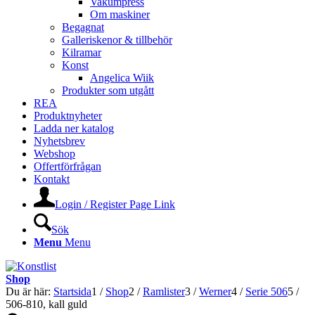
Vakumpress
Om maskiner
Begagnat
Galleriskenor & tillbehör
Kilramar
Konst
Angelica Wiik
Produkter som utgått
REA
Produktnyheter
Ladda ner katalog
Nyhetsbrev
Webshop
Offertförfrågan
Kontakt
Login / Register Page Link
Sök
Menu
Menu
Shop
Du är här:
Startsida
1
/
Shop
2
/
Ramlister
3
/
Werner
4
/
Serie 506
5
/
506-810, kall guld