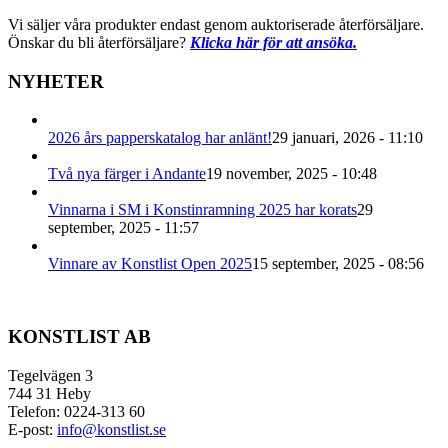
Vi säljer våra produkter endast genom auktoriserade återförsäljare.
Önskar du bli återförsäljare?
Klicka här för att ansöka.
NYHETER
2026 års papperskatalog har anlänt!
29 januari, 2026 - 11:10
Två nya färger i Andante
19 november, 2025 - 10:48
Vinnarna i SM i Konstinramning 2025 har korats
29
september, 2025 - 11:57
Vinnare av Konstlist Open 2025
15 september, 2025 - 08:56
KONSTLIST AB
Tegelvägen 3
744 31 Heby
Telefon: 0224-313 60
E-post:
info@konstlist.se