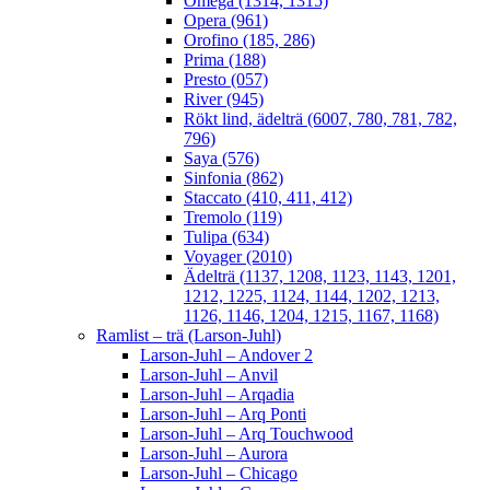
Omega (1314, 1315)
Opera (961)
Orofino (185, 286)
Prima (188)
Presto (057)
River (945)
Rökt lind, ädelträ (6007, 780, 781, 782,
796)
Saya (576)
Sinfonia (862)
Staccato (410, 411, 412)
Tremolo (119)
Tulipa (634)
Voyager (2010)
Ädelträ (1137, 1208, 1123, 1143, 1201,
1212, 1225, 1124, 1144, 1202, 1213,
1126, 1146, 1204, 1215, 1167, 1168)
Ramlist – trä (Larson-Juhl)
Larson-Juhl – Andover 2
Larson-Juhl – Anvil
Larson-Juhl – Arqadia
Larson-Juhl – Arq Ponti
Larson-Juhl – Arq Touchwood
Larson-Juhl – Aurora
Larson-Juhl – Chicago