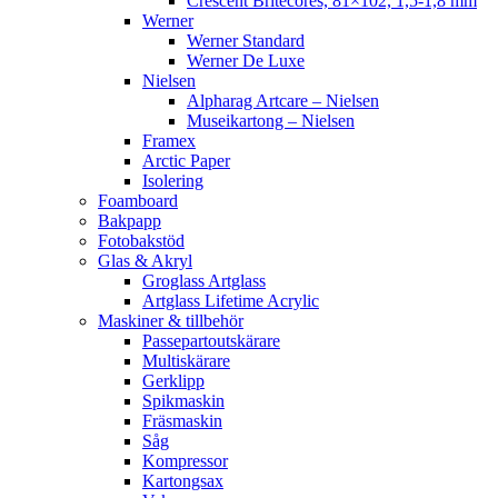
Crescent Britecores, 81×102, 1,5-1,8 mm
Werner
Werner Standard
Werner De Luxe
Nielsen
Alpharag Artcare – Nielsen
Museikartong – Nielsen
Framex
Arctic Paper
Isolering
Foamboard
Bakpapp
Fotobakstöd
Glas & Akryl
Groglass Artglass
Artglass Lifetime Acrylic
Maskiner & tillbehör
Passepartoutskärare
Multiskärare
Gerklipp
Spikmaskin
Fräsmaskin
Såg
Kompressor
Kartongsax