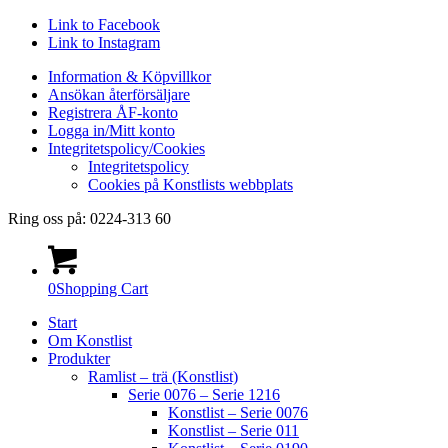
Link to Facebook
Link to Instagram
Information & Köpvillkor
Ansökan återförsäljare
Registrera ÅF-konto
Logga in/Mitt konto
Integritetspolicy/Cookies
Integritetspolicy
Cookies på Konstlists webbplats
Ring oss på: 0224-313 60
0
Shopping Cart
Start
Om Konstlist
Produkter
Ramlist – trä (Konstlist)
Serie 0076 – Serie 1216
Konstlist – Serie 0076
Konstlist – Serie 011