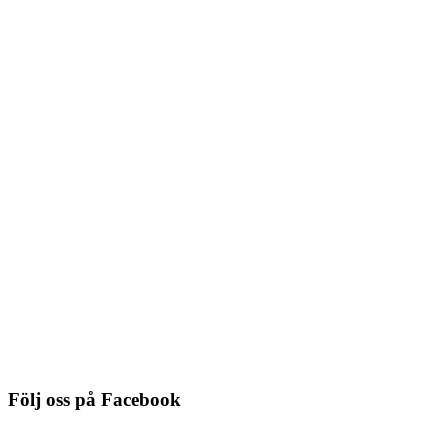
NYHET!
113-052, guld ornament
Du behöver logga in för att se pris
Detaljinfo
NYHET!
6115-211, handlagd ornament, guld
Du behöver logga in för att se pris
Detaljinfo
Följ oss på Facebook