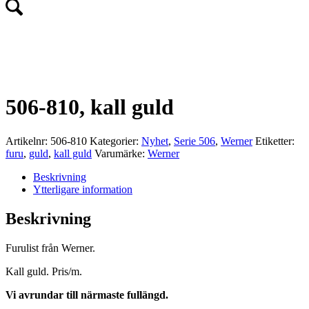
NYHET!
506-810, kall guld
Artikelnr:
506-810
Kategorier:
Nyhet
,
Serie 506
,
Werner
Etiketter:
furu
,
guld
,
kall guld
Varumärke:
Werner
Beskrivning
Ytterligare information
Beskrivning
Furulist från Werner.
Kall guld. Pris/m.
Vi avrundar till närmaste fullängd.