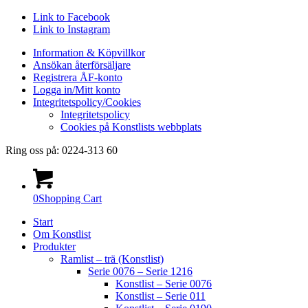
Link to Facebook
Link to Instagram
Information & Köpvillkor
Ansökan återförsäljare
Registrera ÅF-konto
Logga in/Mitt konto
Integritetspolicy/Cookies
Integritetspolicy
Cookies på Konstlists webbplats
Ring oss på: 0224-313 60
0
Shopping Cart
Start
Om Konstlist
Produkter
Ramlist – trä (Konstlist)
Serie 0076 – Serie 1216
Konstlist – Serie 0076
Konstlist – Serie 011