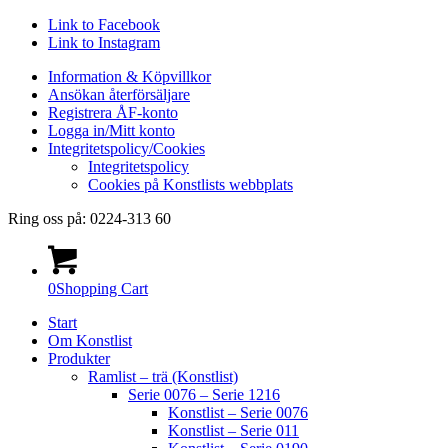
Link to Facebook
Link to Instagram
Information & Köpvillkor
Ansökan återförsäljare
Registrera ÅF-konto
Logga in/Mitt konto
Integritetspolicy/Cookies
Integritetspolicy
Cookies på Konstlists webbplats
Ring oss på: 0224-313 60
0
Shopping Cart
Start
Om Konstlist
Produkter
Ramlist – trä (Konstlist)
Serie 0076 – Serie 1216
Konstlist – Serie 0076
Konstlist – Serie 011