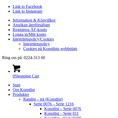
Link to Facebook
Link to Instagram
Information & Köpvillkor
Ansökan återförsäljare
Registrera ÅF-konto
Logga in/Mitt konto
Integritetspolicy/Cookies
Integritetspolicy
Cookies på Konstlists webbplats
Ring oss på: 0224-313 60
0
Shopping Cart
Start
Om Konstlist
Produkter
Ramlist – trä (Konstlist)
Serie 0076 – Serie 1216
Konstlist – Serie 0076
Konstlist – Serie 011