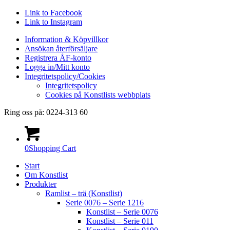
Link to Facebook
Link to Instagram
Information & Köpvillkor
Ansökan återförsäljare
Registrera ÅF-konto
Logga in/Mitt konto
Integritetspolicy/Cookies
Integritetspolicy
Cookies på Konstlists webbplats
Ring oss på: 0224-313 60
0
Shopping Cart
Start
Om Konstlist
Produkter
Ramlist – trä (Konstlist)
Serie 0076 – Serie 1216
Konstlist – Serie 0076
Konstlist – Serie 011