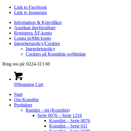
Link to Facebook
Link to Instagram
Information & Köpvillkor
Ansökan återförsäljare
Registrera ÅF-konto
Logga in/Mitt konto
Integritetspolicy/Cookies
Integritetspolicy
Cookies på Konstlists webbplats
Ring oss på: 0224-313 60
0
Shopping Cart
Start
Om Konstlist
Produkter
Ramlist – trä (Konstlist)
Serie 0076 – Serie 1216
Konstlist – Serie 0076
Konstlist – Serie 011